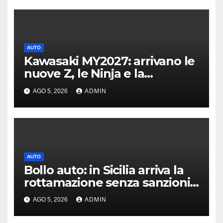
AUTO
Kawasaki MY2027: arrivano le
nuove Z, le Ninja e la
crossover Versys 650
AGO 5, 2026
ADMIN
AUTO
Bollo auto: in Sicilia arriva la
rottamazione senza sanzioni
né interessi
AGO 5, 2026
ADMIN