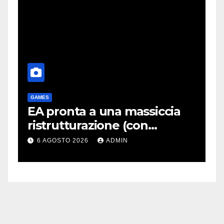
GAMES
G
EA pronta a una massiccia
P
ristrutturazione (con
q
o
licenziamenti) dopo l’addio
r
6 AGOSTO 2026
ADMIN
alla Borsa?