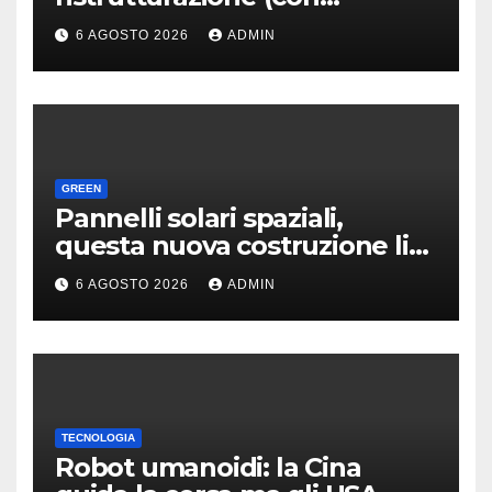
licenziamenti) dopo l’addio
6 AGOSTO 2026
ADMIN
alla Borsa?
GREEN
Pannelli solari spaziali,
questa nuova costruzione li
rende molto più convenienti
6 AGOSTO 2026
ADMIN
TECNOLOGIA
Robot umanoidi: la Cina