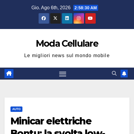
Salta
Gio. Ago 6th, 2026
2:58:31 AM
al
contenuto
Moda Cellulare
Le migliori news sul mondo mobile
AUTO
Minicar elettriche
Bontu: la svolta low-