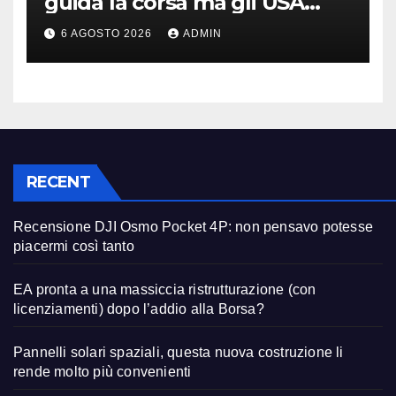
guida la corsa ma gli USA
restano davanti nella qualità
6 AGOSTO 2026
ADMIN
RECENT
Recensione DJI Osmo Pocket 4P: non pensavo potesse
piacermi così tanto
EA pronta a una massiccia ristrutturazione (con
licenziamenti) dopo l’addio alla Borsa?
Pannelli solari spaziali, questa nuova costruzione li
rende molto più convenienti