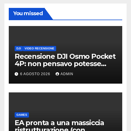
You missed
DJI
VIDEO RECENSIONE
Recensione DJI Osmo Pocket
4P: non pensavo potesse
piacermi così tanto
6 AGOSTO 2026
ADMIN
GAMES
EA pronta a una massiccia
ristrutturazione (con