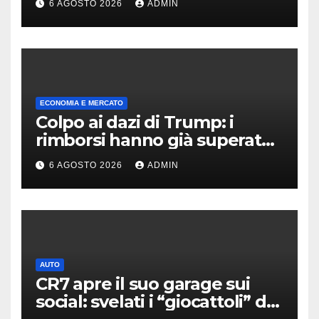
6 AGOSTO 2026
ADMIN
ECONOMIA E MERCATO
Colpo ai dazi di Trump: i
rimborsi hanno già superato i
100 miliardi di dollari
6 AGOSTO 2026
ADMIN
AUTO
CR7 apre il suo garage sui
social: svelati i “giocattoli” da