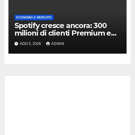
ECONOMIA E MERCATO
Spotify cresce ancora: 300
milioni di clienti Premium e
ricavi in aumento
AGO 5, 2026
ADMIN