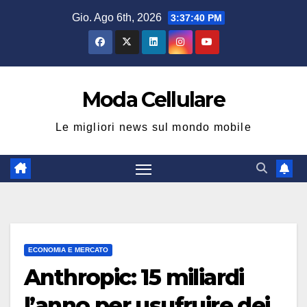
Salta
Gio. Ago 6th, 2026
3:37:41 PM
al
contenuto
Moda Cellulare
Le migliori news sul mondo mobile
ECONOMIA E MERCATO
Anthropic: 15 miliardi
l’anno per usufruire dei