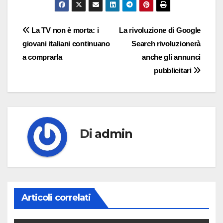
Navigazione
La TV non è morta: i
La rivoluzione di Google
giovani italiani continuano
Search rivoluzionerà
articoli
a comprarla
anche gli annunci
pubblicitari
Di
admin
Articoli correlati