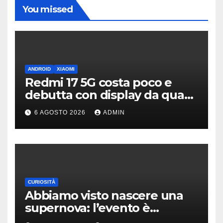
You missed
ANDROID
XIAOMI
Redmi 17 5G costa poco e
debutta con display da quasi
7 pollici e batteria enorme
6 AGOSTO 2026
ADMIN
CURIOSITÀ
Abbiamo visto nascere una
supernova: l’evento è
rarissimo