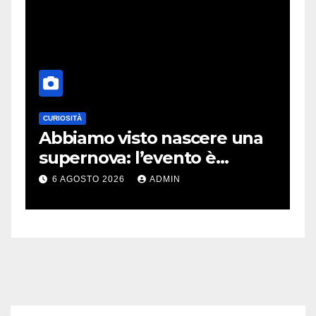
CURIOSITÀ
E
Abbiamo visto nascere una
C
supernova: l’evento è
r
rarissimo
i
6 AGOSTO 2026
ADMIN