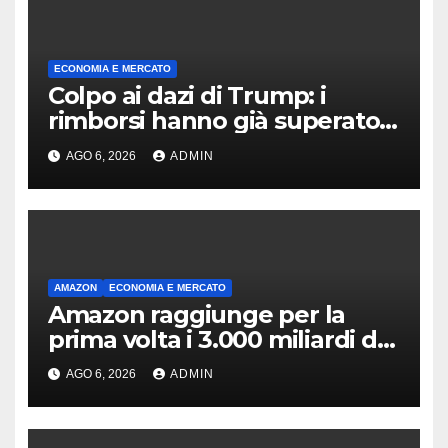
ECONOMIA E MERCATO
Colpo ai dazi di Trump: i
rimborsi hanno già superato i
100 miliardi di dollari
AGO 6, 2026
ADMIN
AMAZON
ECONOMIA E MERCATO
Amazon raggiunge per la
prima volta i 3.000 miliardi di
capitalizzazione
AGO 6, 2026
ADMIN