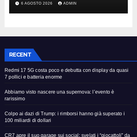
oltre 40 milioni
6 AGOSTO 2026
ADMIN
RECENT
Redmi 17 5G costa poco e debutta con display da quasi
7 pollici e batteria enorme
Abbiamo visto nascere una supernova: l’evento è
rarissimo
Colpo ai dazi di Trump: i rimborsi hanno già superato i
100 miliardi di dollari
CR7 apre il suo garage sui social: svelati i “giocattoli” da