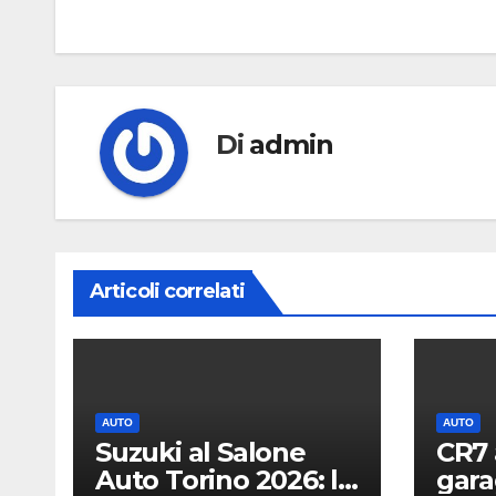
articoli
Di
admin
Articoli correlati
AUTO
AUTO
Suzuki al Salone
CR7 
Auto Torino 2026: le
gara