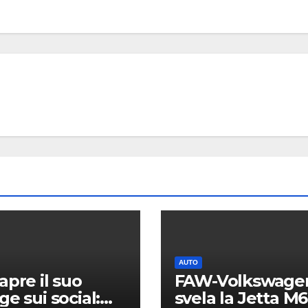
MOBILE
Samsu
Galaxy
trapel
7 AGOSTO 2
immag
alta
risoluz
dettagl
AUTO
apre il suo
FAW-Volkswage
design
ge sui social:
svela la Jetta M6