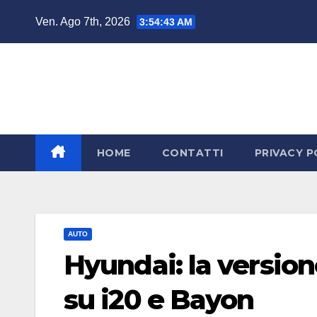
Salta
Ven. Ago 7th, 2026
3:54:44 AM
al
contenuto
HOME
CONTATTI
PRIVACY P
AUTO
Hyundai: la version
su i20 e Bayon