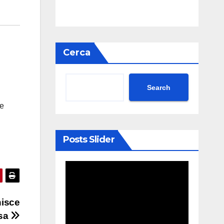
Cerca
Search
le
Posts Slider
nisce
osa