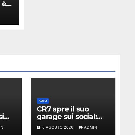
 è
e
AUTO
CR7 apre il suo
si
garage sui social:
ato i
svelati i “giocattoli”
IN
6 AGOSTO 2026
ADMIN
llari
da oltre 40 milioni