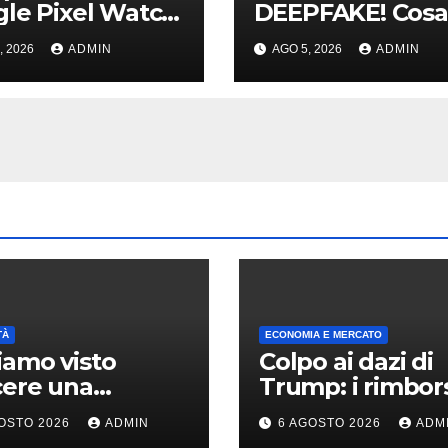
le Pixel Watch
DEEPFAKE! Cosa
tte le specifiche
successo e com
, 2026
ADMIN
AGO 5, 2026
ADMIN
rezzi trapelati
DIFENDERSI!
TÀ
ECONOMIA E MERCATO
amo visto
Colpo ai dazi di
cere una
Trump: i rimbor
rnova: l’evento
hanno già super
OSTO 2026
ADMIN
6 AGOSTO 2026
ADM
rissimo
100 miliardi di do