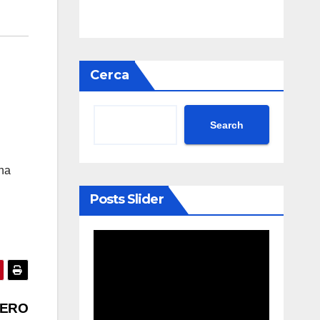
Cerca
Search
 ha
Posts Slider
EERO