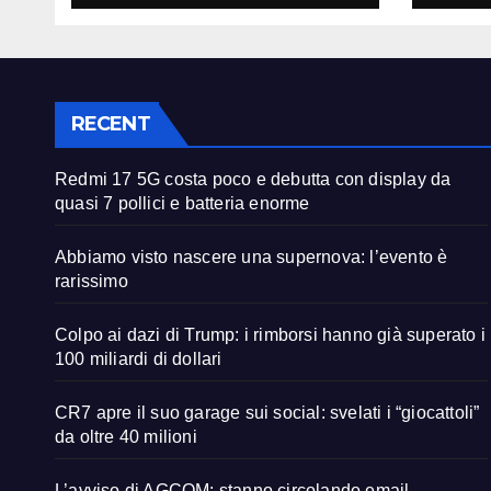
enorme
RECENT
Redmi 17 5G costa poco e debutta con display da
quasi 7 pollici e batteria enorme
Abbiamo visto nascere una supernova: l’evento è
rarissimo
Colpo ai dazi di Trump: i rimborsi hanno già superato i
100 miliardi di dollari
CR7 apre il suo garage sui social: svelati i “giocattoli”
da oltre 40 milioni
L’avviso di AGCOM: stanno circolando email