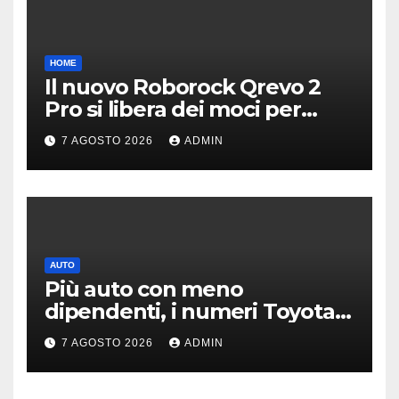
HOME
Il nuovo Roborock Qrevo 2
Pro si libera dei moci per
pulire i tappeti | PREZZO
7 AGOSTO 2026
ADMIN
AUTO
Più auto con meno
dipendenti, i numeri Toyota
che “scuotono” Volkswagen
7 AGOSTO 2026
ADMIN