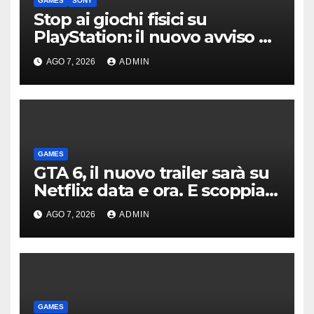
GAMES
SONY
Stop ai giochi fisici su
PlayStation: il nuovo avviso di
Sony è l’ennesima conferma
AGO 7, 2026
ADMIN
GAMES
GTA 6, il nuovo trailer sarà su
Netflix: data e ora. E scoppia
la polemica
AGO 7, 2026
ADMIN
GAMES