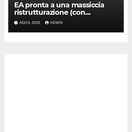
EA pronta a una massiccia
ristrutturazione (con
licenziamenti) dopo l’addio
AGO 6, 2026
ADMIN
alla Borsa?