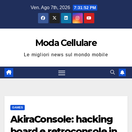
Salta
Ven. Ago 7th, 2026
7:31:53 PM
al
contenuto
Moda Cellulare
Le migliori news sul mondo mobile
GAMES
AkiraConsole: hacking
board e retroconsole in