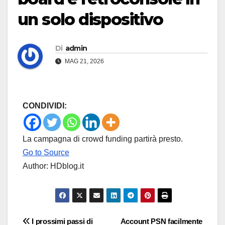
un solo dispositivo
Di
admin
MAG 21, 2026
CONDIVIDI:
La campagna di crowd funding partirà presto.
Go to Source
Author: HDblog.it
Navigazione
I prossimi passi di
Account PSN facilmente