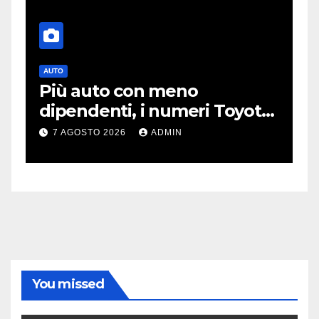
AUTO
T
Più auto con meno
O
dipendenti, i numeri Toyota
p
che “scuotono” Volkswagen
o
7 AGOSTO 2026
ADMIN
You missed