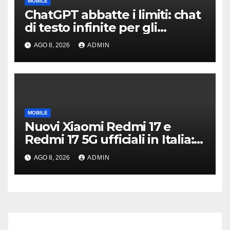
MOBILE
ChatGPT abbatte i limiti: chat
di testo infinite per gli
account gratis e intelligenza
AGO 8, 2026
ADMIN
potenziata
MOBILE
Nuovi Xiaomi Redmi 17 e
Redmi 17 5G ufficiali in Italia:
specifiche tecniche,
AGO 8, 2026
ADMIN
differenze e prezzi