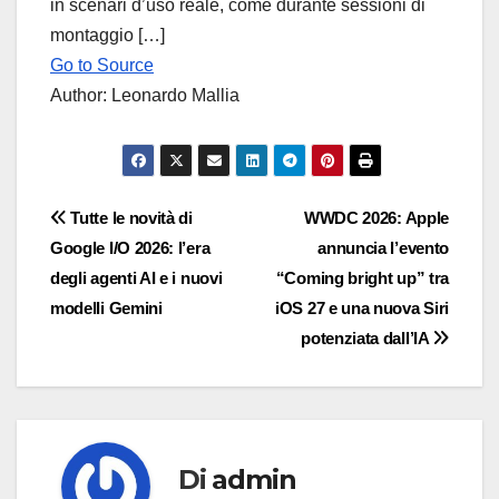
in scenari d’uso reale, come durante sessioni di
montaggio […]
Go to Source
Author: Leonardo Mallia
Navigazione
Tutte le novità di
WWDC 2026: Apple
Google I/O 2026: l’era
annuncia l’evento
articoli
degli agenti AI e i nuovi
“Coming bright up” tra
modelli Gemini
iOS 27 e una nuova Siri
potenziata dall’IA
Di
admin