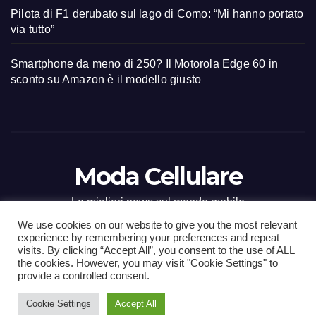
Pilota di F1 derubato sul lago di Como: “Mi hanno portato
via tutto”
Smartphone da meno di 250? Il Motorola Edge 60 in
sconto su Amazon è il modello giusto
Moda Cellulare
Le migliori news sul mondo mobile
We use cookies on our website to give you the most relevant
experience by remembering your preferences and repeat
visits. By clicking “Accept All”, you consent to the use of ALL
the cookies. However, you may visit "Cookie Settings" to
Proudly powered by WordPress
|
Tema: Newsup di
Themeansar
.
provide a controlled consent.
Cookie Settings
Accept All
Home
Contact
CONTATTI
Privacy Policy