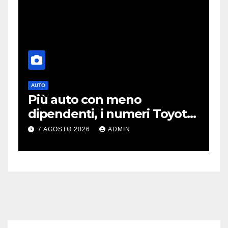
AUTO
T
Più auto con meno
O
dipendenti, i numeri Toyota
p
che “scuotono” Volkswagen
o
7 AGOSTO 2026
ADMIN