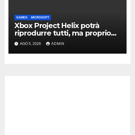
GAMES
MICROSOFT
Xbox Project Helix potrà
riprodurre tutti, ma proprio
tutti, i giochi per Xbox usciti
AGO 5, 2026
ADMIN
finora?