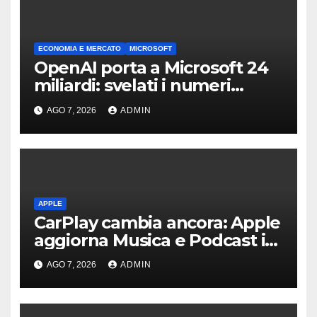
ECONOMIA E MERCATO
MICROSOFT
OpenAI porta a Microsoft 24
miliardi: svelati i numeri
dellaccordo
AGO 7, 2026
ADMIN
APPLE
CarPlay cambia ancora: Apple
aggiorna Musica e Podcast in
auto
AGO 7, 2026
ADMIN