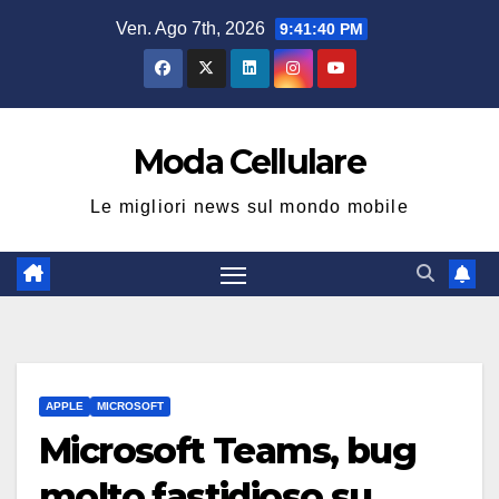
Salta
Ven. Ago 7th, 2026
9:41:41 PM
al
contenuto
Moda Cellulare
Le migliori news sul mondo mobile
APPLE
MICROSOFT
Microsoft Teams, bug
molto fastidioso su