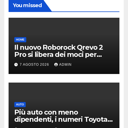
You missed
HOME
Il nuovo Roborock Qrevo 2
Pro si libera dei moci per
pulire i tappeti | PREZZO
7 AGOSTO 2026
ADMIN
AUTO
Più auto con meno
dipendenti, i numeri Toyota
che “scuotono” Volkswagen