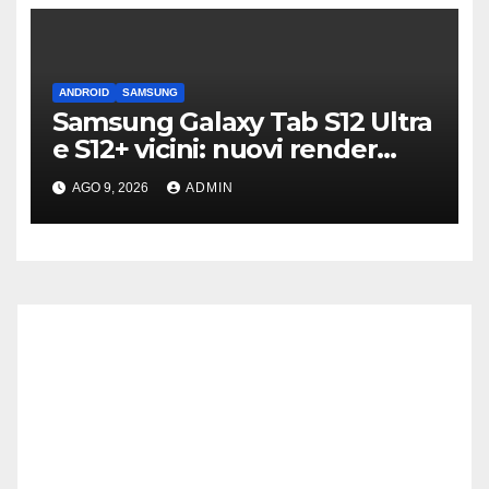
ANDROID
SAMSUNG
Samsung Galaxy Tab S12 Ultra
e S12+ vicini: nuovi render
confermano il design
AGO 9, 2026
ADMIN