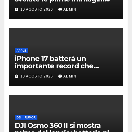
dell’erede della Fortwo
10 AGOSTO 2026
ADMIN
APPLE
iPhone 17 batterà un
importante record che
manca dai tempi del buon
10 AGOSTO 2026
ADMIN
vecchio iPhone 4
DJI
RUMOR
DJI Osmo 360 II si mostra