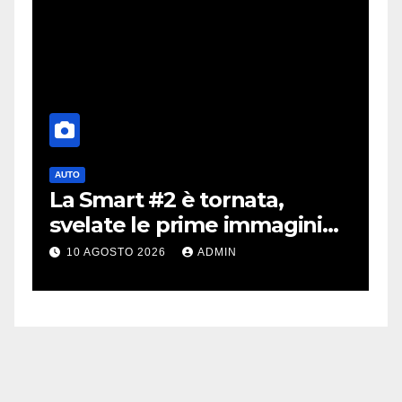
AUTO
A
La Smart #2 è tornata,
i
a
svelate le prime immagini
i
dell’erede della Fortwo
m
10 AGOSTO 2026
ADMIN
v