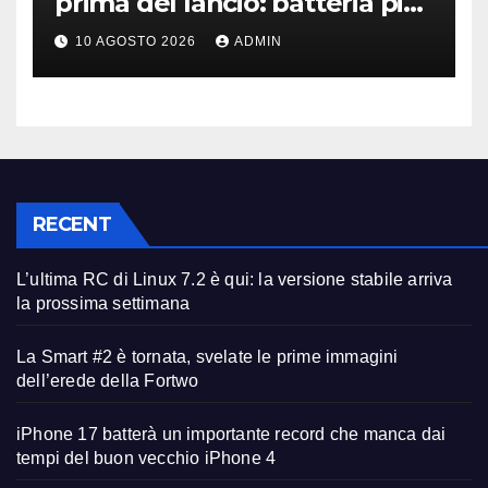
prima del lancio: batteria più
grande e video 8K
10 AGOSTO 2026
ADMIN
RECENT
L’ultima RC di Linux 7.2 è qui: la versione stabile arriva
la prossima settimana
La Smart #2 è tornata, svelate le prime immagini
dell’erede della Fortwo
iPhone 17 batterà un importante record che manca dai
tempi del buon vecchio iPhone 4