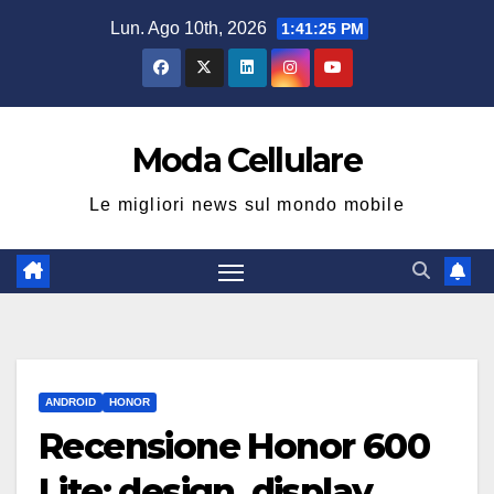
Salta
Lun. Ago 10th, 2026
1:41:26 PM
al
contenuto
Moda Cellulare
Le migliori news sul mondo mobile
ANDROID
HONOR
Recensione Honor 600
Lite: design, display,