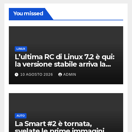
You missed
LINUX
L’ultima RC di Linux 7.2 è qui:
la versione stabile arriva la
prossima settimana
10 AGOSTO 2026
ADMIN
AUTO
La Smart #2 è tornata,
svelate le prime immagini