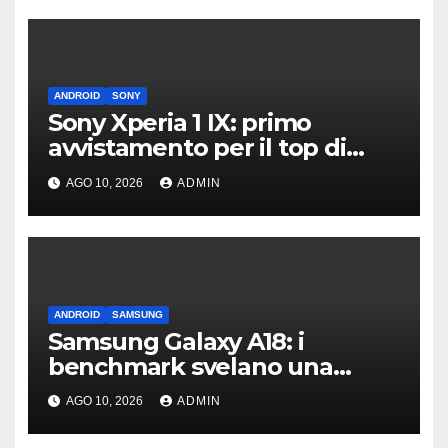
ANDROID
SONY
Sony Xperia 1 IX: primo
avvistamento per il top di
gamma del 2027
AGO 10, 2026
ADMIN
ANDROID
SAMSUNG
Samsung Galaxy A18: i
benchmark svelano una
scheda tecnica senza
AGO 10, 2026
ADMIN
sorprese