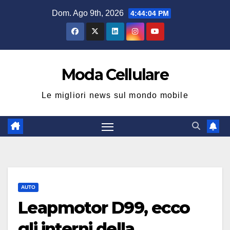
Salta
Dom. Ago 9th, 2026
4:44:05 PM
al
contenuto
Moda Cellulare
Le migliori news sul mondo mobile
AUTO
Leapmotor D99, ecco
gli interni della