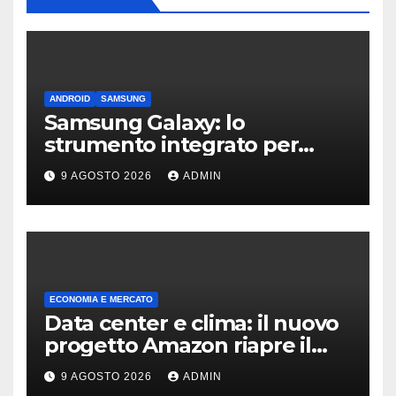
ANDROID
SAMSUNG
Samsung Galaxy: lo
strumento integrato per
liberare spazio sullo
9 AGOSTO 2026
ADMIN
smartphone
ECONOMIA E MERCATO
Data center e clima: il nuovo
progetto Amazon riapre il
dibattito sulle emissioni
9 AGOSTO 2026
ADMIN