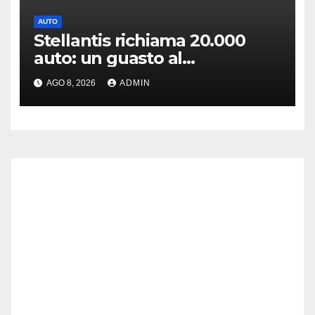
AUTO
Stellantis richiama 20.000
auto: un guasto al
servosterzo potrebbe
AGO 8, 2026
ADMIN
provocare un incendio