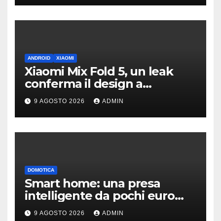
ANDROID
XIAOMI
Xiaomi Mix Fold 5, un leak
conferma il design a
passaporto e HyperOS 4
9 AGOSTO 2026
ADMIN
DOMOTICA
Smart home: una presa
intelligente da pochi euro
può fare la differenza
9 AGOSTO 2026
ADMIN