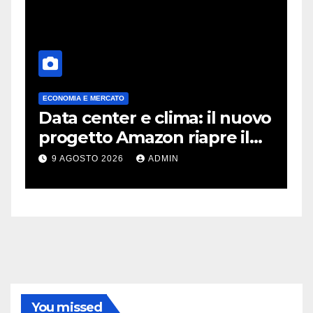
ECONOMIA E MERCATO
A
Data center e clima: il nuovo
X
progetto Amazon riapre il
c
dibattito sulle emissioni
p
9 AGOSTO 2026
ADMIN
You missed