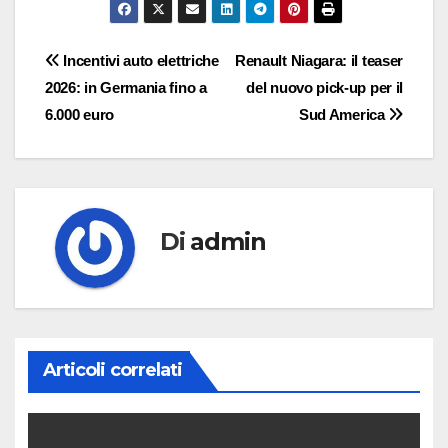
Navigazione
Incentivi auto elettriche
Renault Niagara: il teaser
2026: in Germania fino a
del nuovo pick-up per il
articoli
6.000 euro
Sud America
Di
admin
Articoli correlati