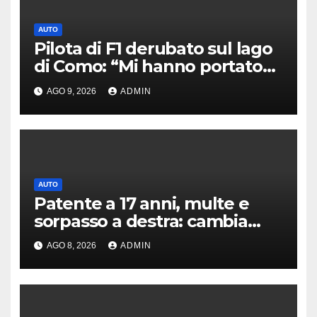
AUTO
Pilota di F1 derubato sul lago
di Como: “Mi hanno portato
via tutto”
AGO 9, 2026
ADMIN
AUTO
Patente a 17 anni, multe e
sorpasso a destra: cambia
tutto, nuove regole allo
AGO 8, 2026
ADMIN
studio