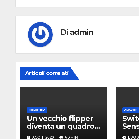
Di
admin
Articoli correlati
DOMOTICA
AMAZON
Un vecchio flipper
Swit
diventa un quadro
Senso
decorativo
Amaz
AGO 1, 2026
ADMIN
LUG 3