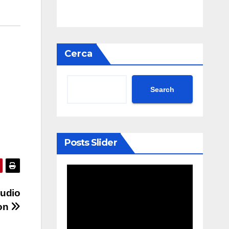
Cerca
Search
Posts Slider
audio
zon