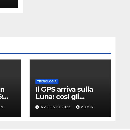
TECNOLOGIA
en
Il GPS arriva sulla
:
Luna: così gli
astronauti non si
IN
6 AGOSTO 2026
ADMIN
perderanno più