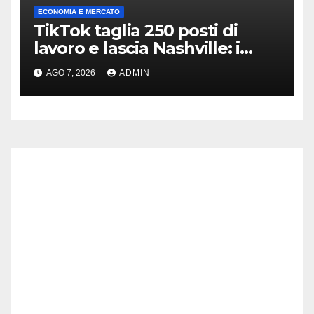
ECONOMIA E MERCATO
TikTok taglia 250 posti di
lavoro e lascia Nashville: i
motivi della scelta
AGO 7, 2026
ADMIN