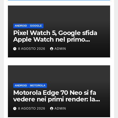
ANDROID
GOOGLE
Pixel Watch 5, Google sfida
Apple Watch nel primo
teaser: “sembra un orologio”
8 AGOSTO 2026
ADMIN
ANDROID
MOTOROLA
Motorola Edge 70 Neo si fa
vedere nei primi render: la
fotocamera è da 200 MP
8 AGOSTO 2026
ADMIN