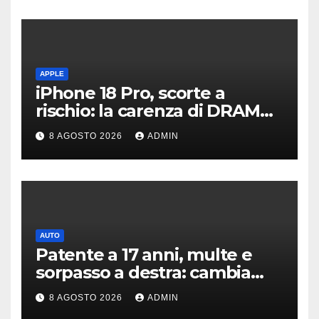
APPLE
iPhone 18 Pro, scorte a
rischio: la carenza di DRAM
potrebbe far slittare le
8 AGOSTO 2026
ADMIN
consegne
AUTO
Patente a 17 anni, multe e
sorpasso a destra: cambia
tutto, nuove regole allo
8 AGOSTO 2026
ADMIN
studio