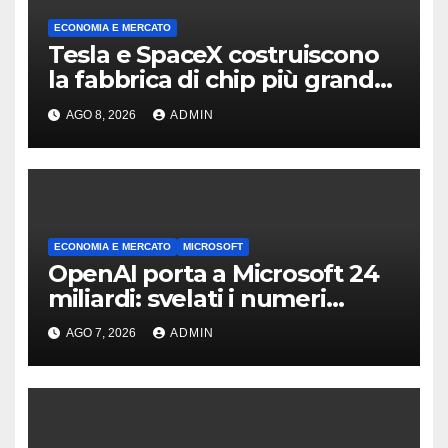
ECONOMIA E MERCATO
Tesla e SpaceX costruiscono
la fabbrica di chip più grande
mai vista
AGO 8, 2026
ADMIN
ECONOMIA E MERCATO
MICROSOFT
OpenAI porta a Microsoft 24
miliardi: svelati i numeri
dellaccordo
AGO 7, 2026
ADMIN