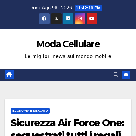
Salta
Dom. Ago 9th, 2026
11:42:11 PM
al
contenuto
Moda Cellulare
Le migliori news sul mondo mobile
ECONOMIA E MERCATO
Sicurezza Air Force One:
sequestrati tutti i regali