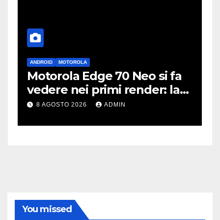
ANDROID
MOTOROLA
A
Motorola Edge 70 Neo si fa
i
vedere nei primi render: la
r
fotocamera è da 200 MP
p
8 AGOSTO 2026
ADMIN
c
You missed