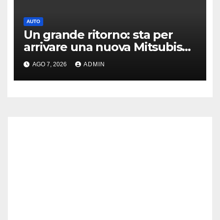
AUTO
Un grande ritorno: sta per
arrivare una nuova Mitsubishi
Pajero
AGO 7, 2026
ADMIN