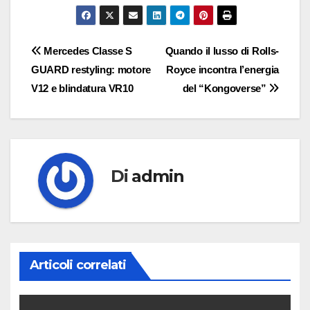
Navigazione
Mercedes Classe S
Quando il lusso di Rolls-
GUARD restyling: motore
Royce incontra l’energia
articoli
V12 e blindatura VR10
del “Kongoverse”
Di
admin
Articoli correlati