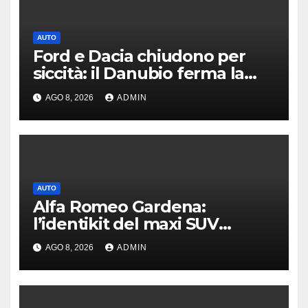
AUTO
Ford e Dacia chiudono per
siccità: il Danubio ferma la
produzione auto
AGO 8, 2026
ADMIN
AUTO
Alfa Romeo Gardena:
l’identikit del maxi SUV
immaginato per Usa e Cina
AGO 8, 2026
ADMIN