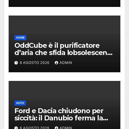
HOME
OddCube è il purificatore
d’aria che sfida lobsolescenza
programmata
8 AGOSTO 2026
ADMIN
AUTO
Ford e Dacia chiudono per
siccità: il Danubio ferma la
produzione auto
8 AGOSTO 2026
ADMIN