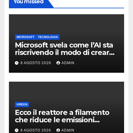
You missed
MICROSOFT
TECNOLOGIA
Microsoft svela come l’AI sta
riscrivendo il modo di creare
software
8 AGOSTO 2026
ADMIN
GREEN
Ecco il reattore a filamento
che riduce le emissioni
dell’industria chimica
8 AGOSTO 2026
ADMIN