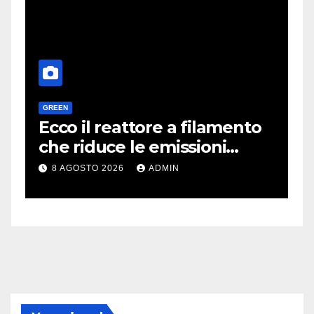
GREEN
H
a
Ecco il reattore a filamento
O
e
che riduce le emissioni
d
dell’industria chimica
l
8 AGOSTO 2026
ADMIN