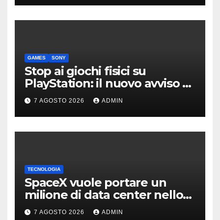
GAMES
SONY
Stop ai giochi fisici su
PlayStation: il nuovo avviso di
Sony è l’ennesima conferma
7 AGOSTO 2026
ADMIN
TECNOLOGIA
SpaceX vuole portare un
milione di data center nello
spazio: Nvidia sarà il cervello
7 AGOSTO 2026
ADMIN