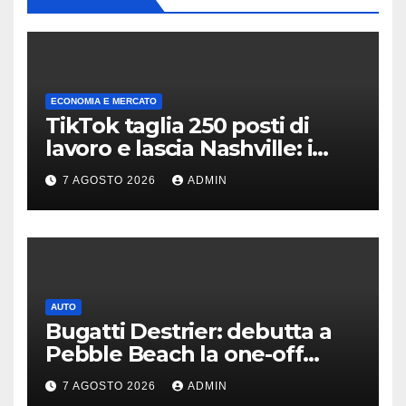
ECONOMIA E MERCATO
TikTok taglia 250 posti di
lavoro e lascia Nashville: i
motivi della scelta
7 AGOSTO 2026
ADMIN
AUTO
Bugatti Destrier: debutta a
Pebble Beach la one-off
derivata dalla Bolide
7 AGOSTO 2026
ADMIN