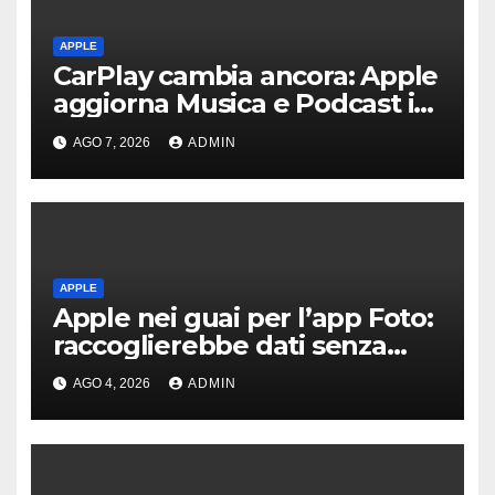
APPLE
CarPlay cambia ancora: Apple
aggiorna Musica e Podcast in
auto
AGO 7, 2026
ADMIN
APPLE
Apple nei guai per l’app Foto:
raccoglierebbe dati senza
consenso
AGO 4, 2026
ADMIN