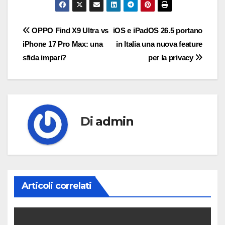
Navigazione
OPPO Find X9 Ultra vs
iOS e iPadOS 26.5 portano
iPhone 17 Pro Max: una
in Italia una nuova feature
articoli
sfida impari?
per la privacy
Di
admin
Articoli correlati