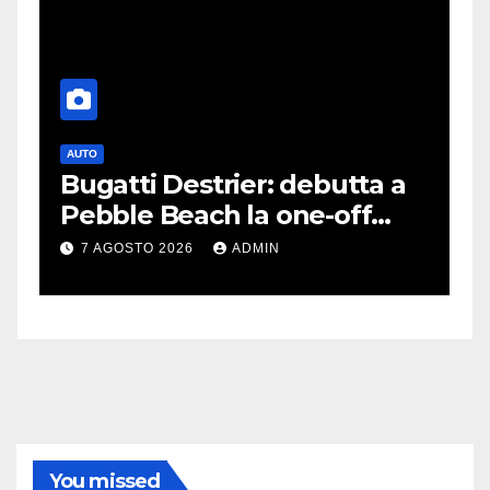
AUTO
G
Bugatti Destrier: debutta a
S
Pebble Beach la one-off
P
derivata dalla Bolide
d
7 AGOSTO 2026
ADMIN
c
You missed