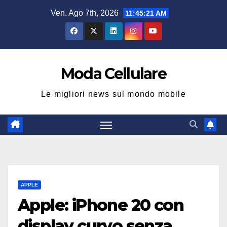
Salta
Ven. Ago 7th, 2026
11:45:22 AM
al
contenuto
Moda Cellulare
Le migliori news sul mondo mobile
APPLE
Apple: iPhone 20 con
display curvo senza