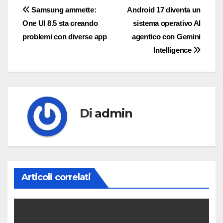
Navigazione
Samsung ammette:
Android 17 diventa un
One UI 8.5 sta creando
sistema operativo AI
articoli
problemi con diverse app
agentico con Gemini
Intelligence
Di
admin
Articoli correlati