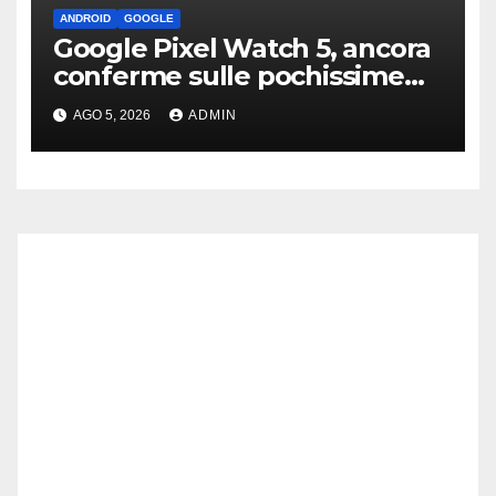
ANDROID
GOOGLE
Google Pixel Watch 5, ancora
conferme sulle pochissime
novità hardware
AGO 5, 2026
ADMIN