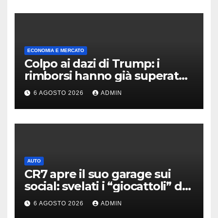
ECONOMIA E MERCATO
Colpo ai dazi di Trump: i
rimborsi hanno già superato i
100 miliardi di dollari
6 AGOSTO 2026
ADMIN
AUTO
CR7 apre il suo garage sui
social: svelati i “giocattoli” da
oltre 40 milioni
6 AGOSTO 2026
ADMIN