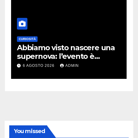
CURIOSITÀ
E
Abbiamo visto nascere una
C
supernova: l’evento è
r
rarissimo
i
6 AGOSTO 2026
ADMIN
You missed