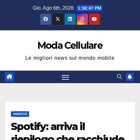
Salta
Gio. Ago 6th, 2026
1:38:48 PM
al
contenuto
Moda Cellulare
Le migliori news sul mondo mobile
ANDROID
Spotify: arriva il
riepilogo che racchiude