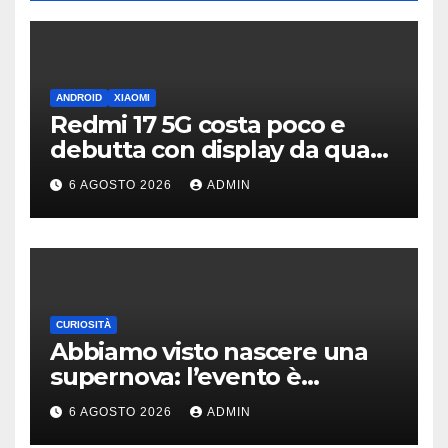
ANDROID
XIAOMI
Redmi 17 5G costa poco e
debutta con display da quasi
7 pollici e batteria enorme
6 AGOSTO 2026
ADMIN
CURIOSITÀ
Abbiamo visto nascere una
supernova: l’evento è
rarissimo
6 AGOSTO 2026
ADMIN