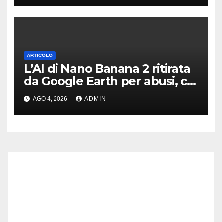
ARTICOLO
L’AI di Nano Banana 2 ritirata
da Google Earth per abusi, chi
l’avrebbe mai detto?
AGO 4, 2026
ADMIN