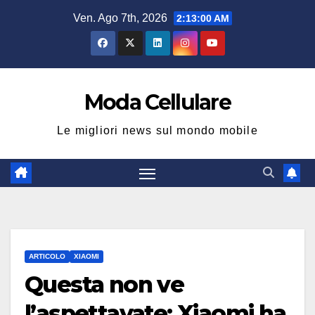
Salta
Ven. Ago 7th, 2026
2:13:01 AM
al
contenuto
Moda Cellulare
Le migliori news sul mondo mobile
ARTICOLO
XIAOMI
Questa non ve
l’aspettavate: Xiaomi ha