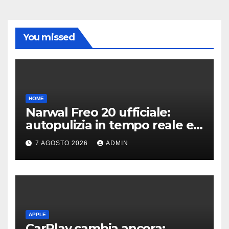
You missed
HOME
Narwal Freo 20 ufficiale:
autopulizia in tempo reale e
speciale design in tessuto
7 AGOSTO 2026
ADMIN
APPLE
CarPlay cambia ancora: