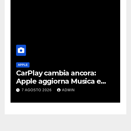
APPLE
A
CarPlay cambia ancora:
A
e
Apple aggiorna Musica e
d
Podcast in auto
g
7 AGOSTO 2026
ADMIN