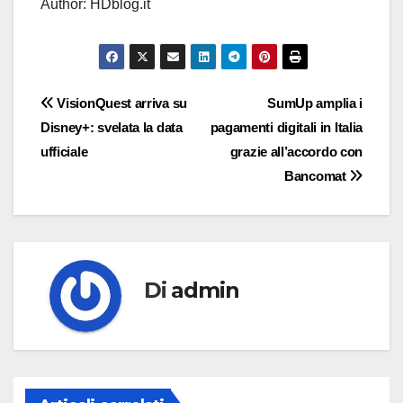
Author: HDblog.it
Navigazione
VisionQuest arriva su
SumUp amplia i
Disney+: svelata la data
pagamenti digitali in Italia
articoli
ufficiale
grazie all’accordo con
Bancomat
Di
admin