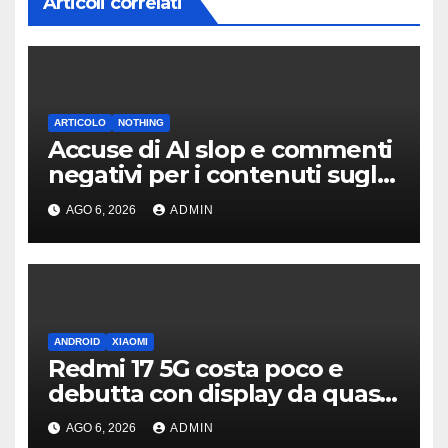
Articoli correlati
ARTICOLO
NOTHING
Accuse di AI slop e commenti
negativi per i contenuti sugli
auricolari CMF Clip Pro
AGO 6, 2026
ADMIN
ANDROID
XIAOMI
Redmi 17 5G costa poco e
debutta con display da quasi
7 pollici e batteria enorme
AGO 6, 2026
ADMIN