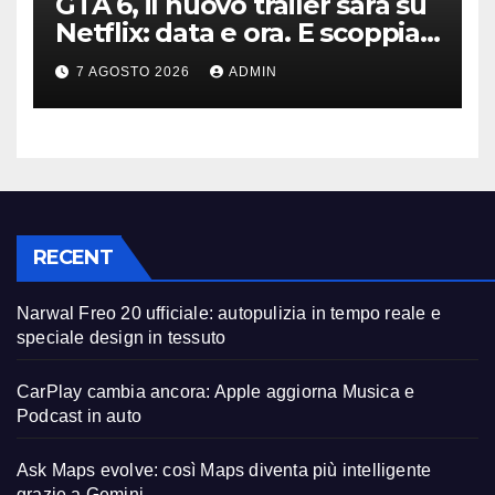
GTA 6, il nuovo trailer sarà su
Netflix: data e ora. E scoppia
la polemica
7 AGOSTO 2026
ADMIN
RECENT
Narwal Freo 20 ufficiale: autopulizia in tempo reale e
speciale design in tessuto
CarPlay cambia ancora: Apple aggiorna Musica e
Podcast in auto
Ask Maps evolve: così Maps diventa più intelligente
grazie a Gemini