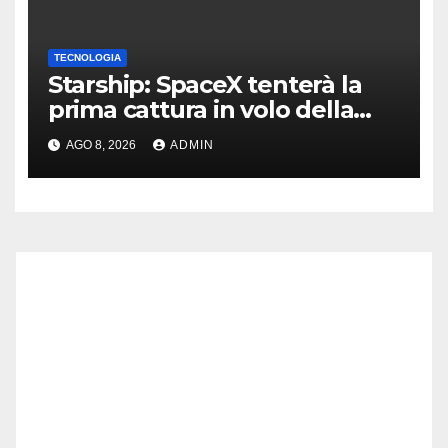
TECNOLOGIA
Starship: SpaceX tenterà la
prima cattura in volo della
navetta
AGO 8, 2026
ADMIN