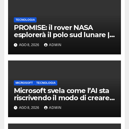
TECNOLOGIA
PROMISE: il rover NASA
esplorerà il polo sud lunare |
Cosa sappiamo
AGO 8, 2026
ADMIN
MICROSOFT
TECNOLOGIA
Microsoft svela come l’AI sta
riscrivendo il modo di creare
software
AGO 8, 2026
ADMIN