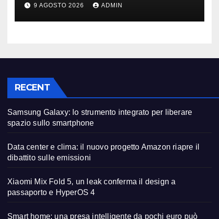
può fare la differenza
9 AGOSTO 2026
ADMIN
RECENT
Samsung Galaxy: lo strumento integrato per liberare
spazio sullo smartphone
Data center e clima: il nuovo progetto Amazon riapre il
dibattito sulle emissioni
Xiaomi Mix Fold 5, un leak conferma il design a
passaporto e HyperOS 4
Smart home: una presa intelligente da pochi euro può