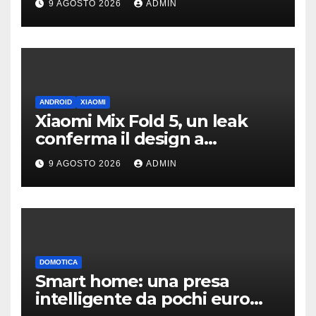
9 AGOSTO 2026
ADMIN
ANDROID
XIAOMI
Xiaomi Mix Fold 5, un leak
conferma il design a
passaporto e HyperOS 4
9 AGOSTO 2026
ADMIN
DOMOTICA
Smart home: una presa
intelligente da pochi euro