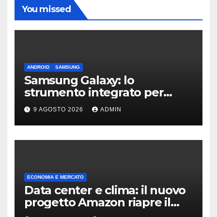
You missed
ANDROID
SAMSUNG
Samsung Galaxy: lo
strumento integrato per
liberare spazio sullo
9 AGOSTO 2026
ADMIN
smartphone
ECONOMIA E MERCATO
Data center e clima: il nuovo
progetto Amazon riapre il
dibattito sulle emissioni