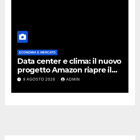
ECONOMIA E MERCATO
A
Data center e clima: il nuovo
X
progetto Amazon riapre il
c
dibattito sulle emissioni
p
9 AGOSTO 2026
ADMIN