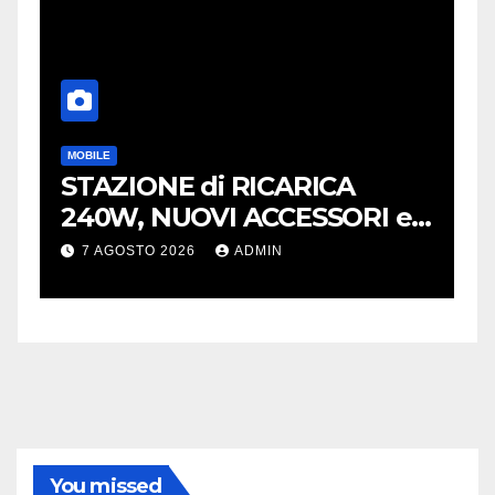
MOBILE
H
STAZIONE di RICARICA
N
240W, NUOVI ACCESSORI e
a
CAVI 40Gb SBS
s
7 AGOSTO 2026
ADMIN
You missed