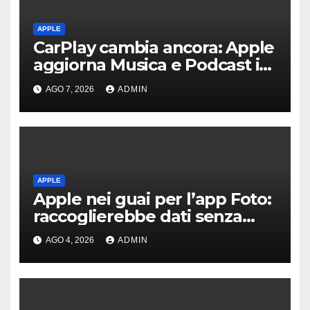
APPLE
CarPlay cambia ancora: Apple
aggiorna Musica e Podcast in
auto
AGO 7, 2026
ADMIN
APPLE
Apple nei guai per l’app Foto:
raccoglierebbe dati senza
consenso
AGO 4, 2026
ADMIN