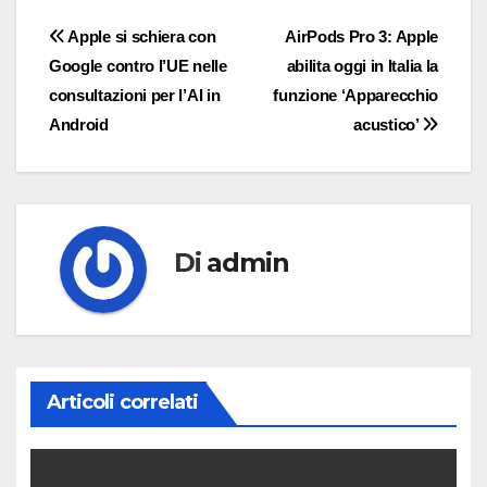
Navigazione
Apple si schiera con
AirPods Pro 3: Apple
Google contro l’UE nelle
abilita oggi in Italia la
articoli
consultazioni per l’AI in
funzione ‘Apparecchio
Android
acustico’
Di
admin
Articoli correlati