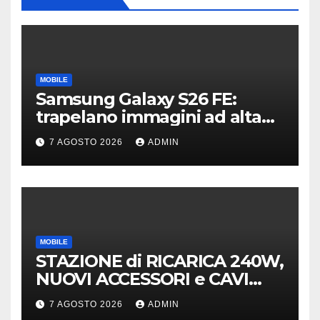
MOBILE
Samsung Galaxy S26 FE:
trapelano immagini ad alta
risoluzione e dettagli sul
7 AGOSTO 2026
ADMIN
design
MOBILE
STAZIONE di RICARICA 240W,
NUOVI ACCESSORI e CAVI
40Gb SBS
7 AGOSTO 2026
ADMIN