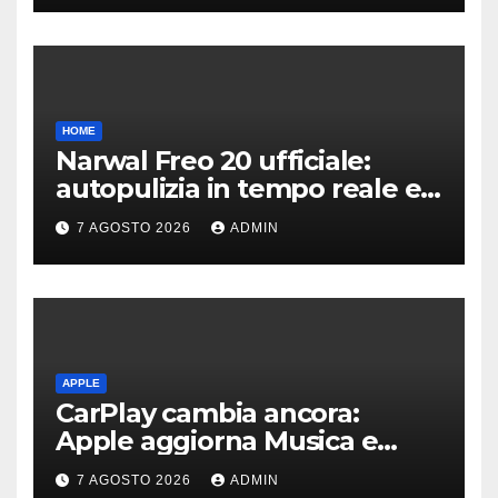
HOME
Narwal Freo 20 ufficiale:
autopulizia in tempo reale e
speciale design in tessuto
7 AGOSTO 2026
ADMIN
APPLE
CarPlay cambia ancora:
Apple aggiorna Musica e
Podcast in auto
7 AGOSTO 2026
ADMIN