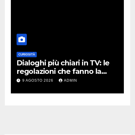
CURIOSITÀ
A
Dialoghi più chiari in TV: le
J
i
regolazioni che fanno la
b
differenza
s
9 AGOSTO 2026
ADMIN