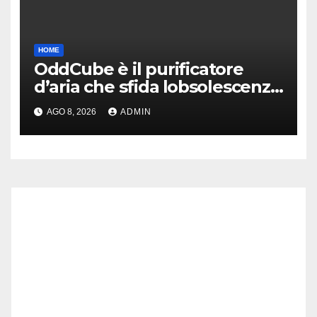
HOME
OddCube è il purificatore
d’aria che sfida lobsolescenza
programmata
AGO 8, 2026
ADMIN