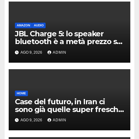
AMAZON
AUDIO
JBL Charge 5: lo speaker
bluetooth è a metà prezzo su
Amazon
AGO 9, 2026
ADMIN
HOME
Case del futuro, in Iran ci
sono già quelle super fresche
grazie al tetto a ciotola
AGO 9, 2026
ADMIN