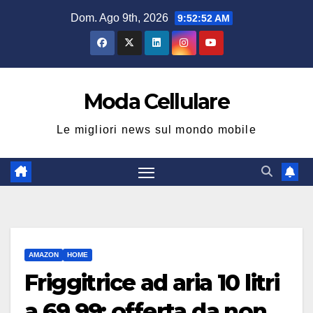
Salta
Dom. Ago 9th, 2026
9:52:53 AM
al
contenuto
Moda Cellulare
Le migliori news sul mondo mobile
AMAZON
HOME
Friggitrice ad aria 10 litri
a 69,99: offerta da non