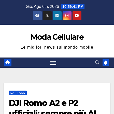
Salta
Gio. Ago 6th, 2026
10:59:42 PM
al
contenuto
Moda Cellulare
Le migliori news sul mondo mobile
DJI
HOME
DJI Romo A2 e P2
ufficiali: sempre più AI,