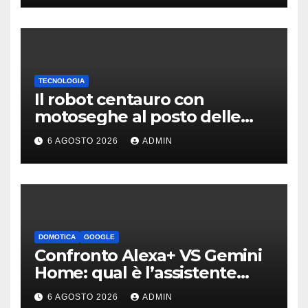
TECNOLOGIA
Il robot centauro con
motoseghe al posto delle
mani è pronto per le missioni
6 AGOSTO 2026
ADMIN
impossibili
DOMOTICA
GOOGLE
Confronto Alexa+ VS Gemini
Home: qual è l’assistente
migliore | Video
6 AGOSTO 2026
ADMIN