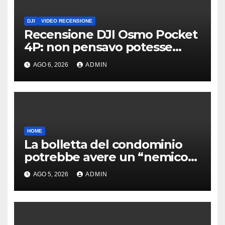
DJI
VIDEO RECENSIONE
Recensione DJI Osmo Pocket
4P: non pensavo potesse
piacermi così tanto
AGO 6, 2026
ADMIN
HOME
La bolletta del condominio
potrebbe avere un “nemico”
insospettabile
AGO 5, 2026
ADMIN