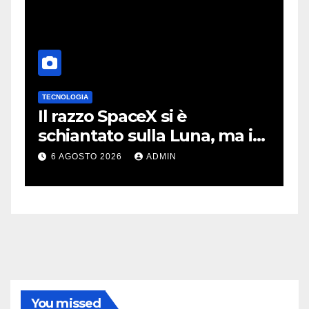
TECNOLOGIA
T
no
Il razzo SpaceX si è
I
schiantato sulla Luna, ma i
m
video virali erano quasi tutti
m
6 AGOSTO 2026
ADMIN
falsi
m
You missed