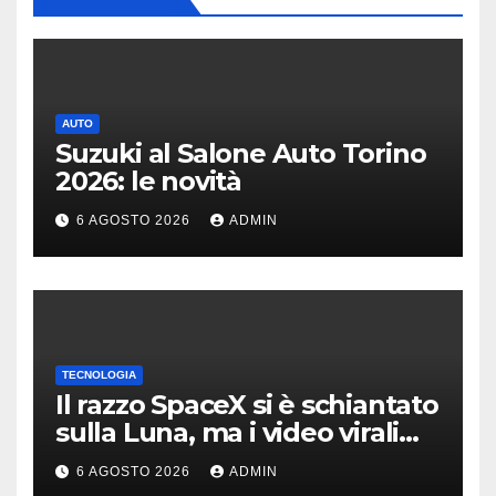
AUTO
Suzuki al Salone Auto Torino
2026: le novità
6 AGOSTO 2026
ADMIN
TECNOLOGIA
Il razzo SpaceX si è schiantato
sulla Luna, ma i video virali
erano quasi tutti falsi
6 AGOSTO 2026
ADMIN