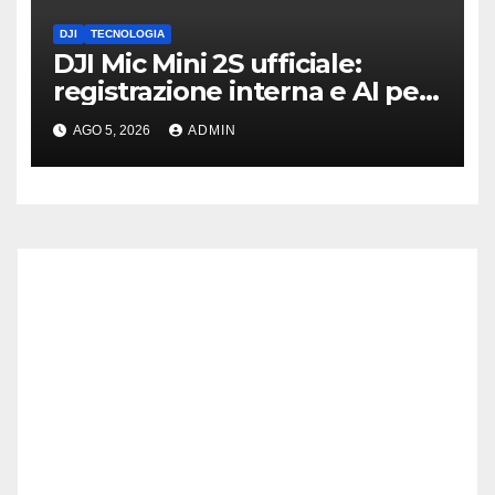
DJI
TECNOLOGIA
DJI Mic Mini 2S ufficiale:
registrazione interna e AI per
l’audio | Prezzi
AGO 5, 2026
ADMIN