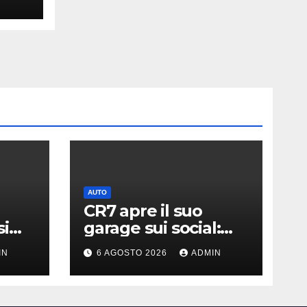
AUTO
CR7 apre il suo
si
garage sui social:
ato i
svelati i “giocattoli”
IN
6 AGOSTO 2026
ADMIN
llari
da oltre 40 milioni