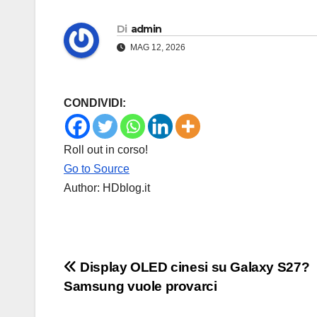
Di
admin
MAG 12, 2026
CONDIVIDI:
Roll out in corso!
Go to Source
Author: HDblog.it
Navigazione
Display OLED cinesi su Galaxy S27?
Samsung vuole provarci
articoli