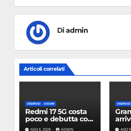
Di
admin
Articoli correlati
ANDROID
XIAOMI
ANDROID
Redmi 17 5G costa
Gran
poco e debutta con
arri
display da quasi 7
What
AGO 6, 2026
ADMIN
AGO 5