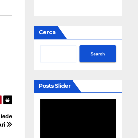
Cerca
Search
Posts Slider
hiede
ari