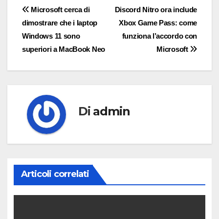
Navigazione
Microsoft cerca di
Discord Nitro ora include
dimostrare che i laptop
Xbox Game Pass: come
articoli
Windows 11 sono
funziona l’accordo con
superiori a MacBook Neo
Microsoft
Di
admin
Articoli correlati