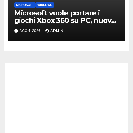
MICROSOFT
WINDOWS
Microsoft vuole portare i
giochi Xbox 360 su PC, nuove
indiscrezioni
AGO 4, 2026
ADMIN