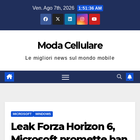
Salta
Ven. Ago 7th, 2026
1:51:37 AM
al
contenuto
Moda Cellulare
Le migliori news sul mondo mobile
MICROSOFT
WINDOWS
Leak Forza Horizon 6,
Microsoft promette ban