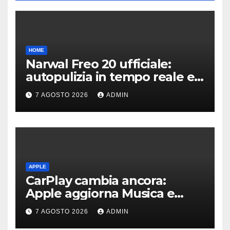
HOME
Narwal Freo 20 ufficiale:
autopulizia in tempo reale e
speciale design in tessuto
7 AGOSTO 2026
ADMIN
APPLE
CarPlay cambia ancora:
Apple aggiorna Musica e
Podcast in auto
7 AGOSTO 2026
ADMIN