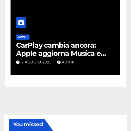
APPLE
A
CarPlay cambia ancora:
A
e
Apple aggiorna Musica e
d
Podcast in auto
g
7 AGOSTO 2026
ADMIN
You missed