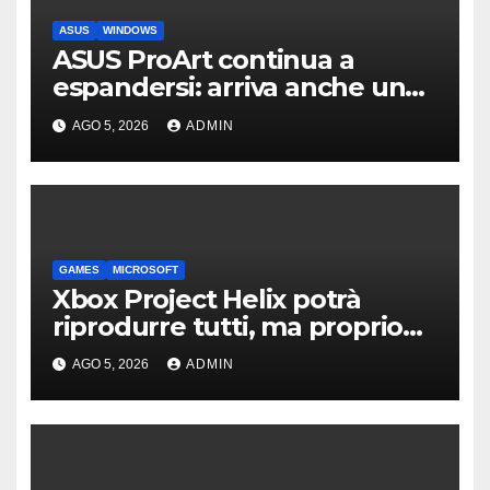
ASUS
WINDOWS
ASUS ProArt continua a
espandersi: arriva anche un
box SSD di fascia alta
AGO 5, 2026
ADMIN
GAMES
MICROSOFT
Xbox Project Helix potrà
riprodurre tutti, ma proprio
tutti, i giochi per Xbox usciti
AGO 5, 2026
ADMIN
finora?