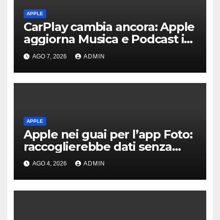
APPLE
CarPlay cambia ancora: Apple
aggiorna Musica e Podcast in
auto
AGO 7, 2026
ADMIN
APPLE
Apple nei guai per l’app Foto:
raccoglierebbe dati senza
consenso
AGO 4, 2026
ADMIN