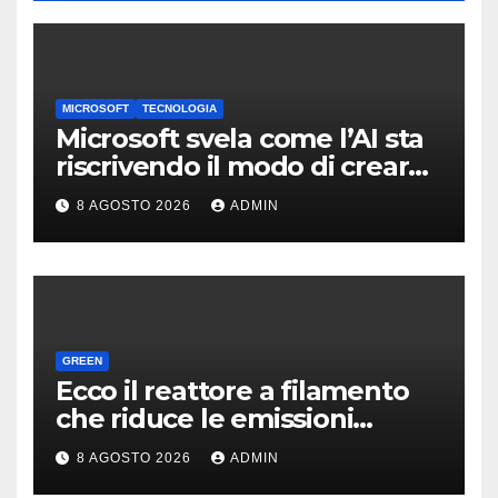
MICROSOFT
TECNOLOGIA
Microsoft svela come l’AI sta
riscrivendo il modo di creare
software
8 AGOSTO 2026
ADMIN
GREEN
Ecco il reattore a filamento
che riduce le emissioni
dell’industria chimica
8 AGOSTO 2026
ADMIN