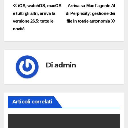
Navigazione
iOS, watchOS, macOS
Arriva su Mac l’agente AI
e tutti gli altri, arriva la
di Perplexity: gestione dei
articoli
versione 26.5: tutte le
file in totale autonomia
novità
Di
admin
Articoli correlati