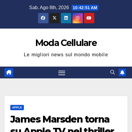
Salta
Sab. Ago 8th, 2026
10:42:52 AM
al
contenuto
Moda Cellulare
Le migliori news sul mondo mobile
APPLE
James Marsden torna
su Apple TV nel thriller