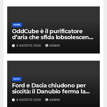
HOME
OddCube è il purificatore
d’aria che sfida lobsolescenza
programmata
8 AGOSTO 2026
ADMIN
AUTO
Ford e Dacia chiudono per
siccità: il Danubio ferma la
produzione auto
8 AGOSTO 2026
ADMIN