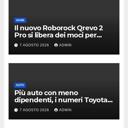
HOME
Il nuovo Roborock Qrevo 2
Pro si libera dei moci per
pulire i tappeti | PREZZO
7 AGOSTO 2026
ADMIN
AUTO
Più auto con meno
dipendenti, i numeri Toyota
che “scuotono” Volkswagen
7 AGOSTO 2026
ADMIN