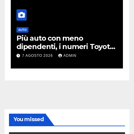
AUTO
T
Più auto con meno
O
dipendenti, i numeri Toyota
p
che “scuotono” Volkswagen
o
7 AGOSTO 2026
ADMIN
You missed