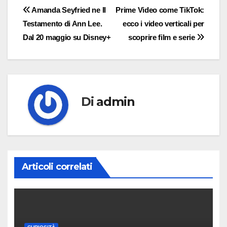
Navigazione
Amanda Seyfried ne Il
Prime Video come TikTok:
Testamento di Ann Lee.
ecco i video verticali per
articoli
Dal 20 maggio su Disney+
scoprire film e serie
Di
admin
Articoli correlati