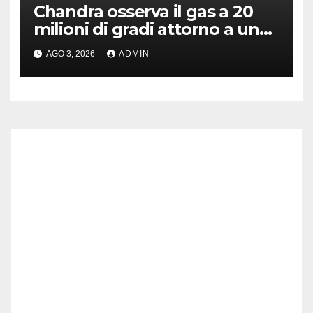
Chandra osserva il gas a 20
milioni di gradi attorno a un
antico quasar
AGO 3, 2026
ADMIN