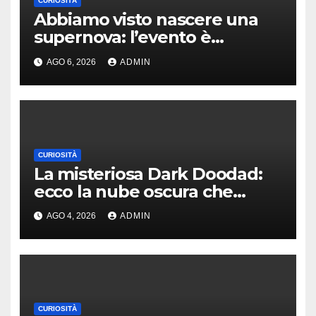
CURIOSITÀ
Abbiamo visto nascere una
supernova: l’evento è
rarissimo
AGO 6, 2026
ADMIN
CURIOSITÀ
La misteriosa Dark Doodad:
ecco la nube oscura che
nasconde nuove stelle
AGO 4, 2026
ADMIN
CURIOSITÀ