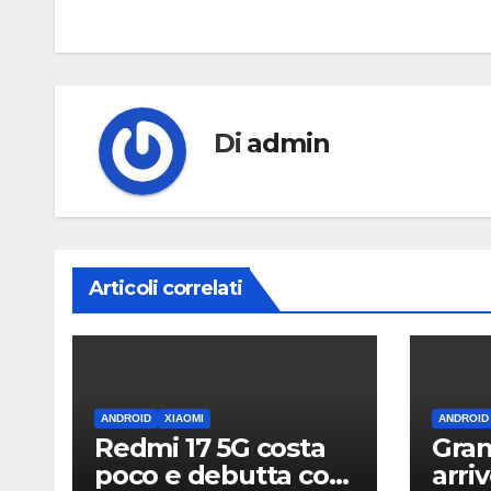
articoli
Di
admin
Articoli correlati
ANDROID
XIAOMI
ANDROID
Redmi 17 5G costa
Gran
poco e debutta con
arri