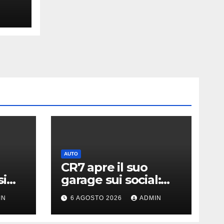
e
AUTO
CR7 apre il suo
si
garage sui social:
ato i
svelati i “giocattoli”
IN
6 AGOSTO 2026
ADMIN
llari
da oltre 40 milioni