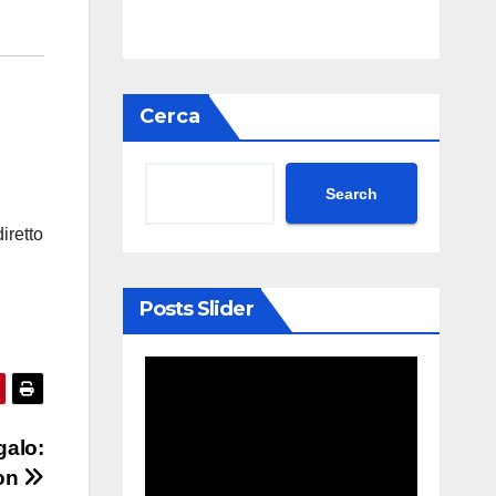
Cerca
Search
iretto
Posts Slider
galo:
zon