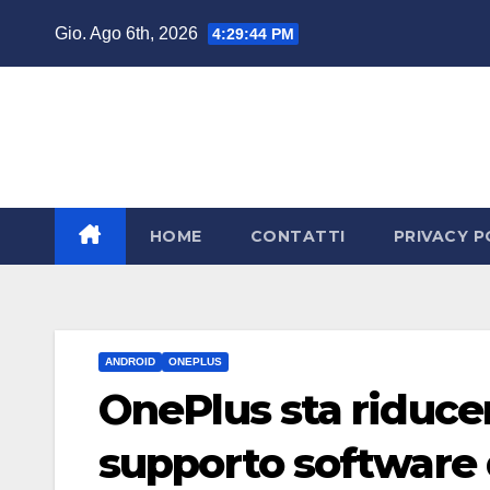
Salta
Gio. Ago 6th, 2026
4:29:44 PM
al
contenuto
HOME
CONTATTI
PRIVACY P
ANDROID
ONEPLUS
OnePlus sta riduce
supporto software