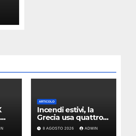
lay
ARTICOLO
X
Incendi estivi, la
Grecia usa quattro
ella
satelliti per scovare i
IN
8 AGOSTO 2026
ADMIN
focolai