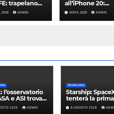
FE: trapelano
all’iPhone 20:
gini ad alta
svelati i primi
, 2026
ADMIN
AGO 6, 2026
ADMIN
luzione e
dettagli sui disp
agli sul design
dei futuri top di
gamma
OGIA
TECNOLOGIA
: l’osservatorio
Starship: Space
SA e ASI trova
tenterà la prima
racce di una
cattura in volo d
OSTO 2026
ADMIN
8 AGOSTO 2026
ADM
ia formulata 90
navetta