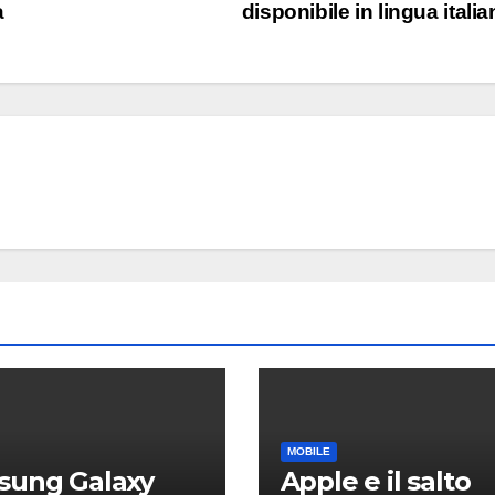
a
disponibile in lingua itali
CURIOSITÀ
Su Plu
potre
scorre
8 AGOSTO 2
ancora
liquido
MOBILE
sung Galaxy
Apple e il salto