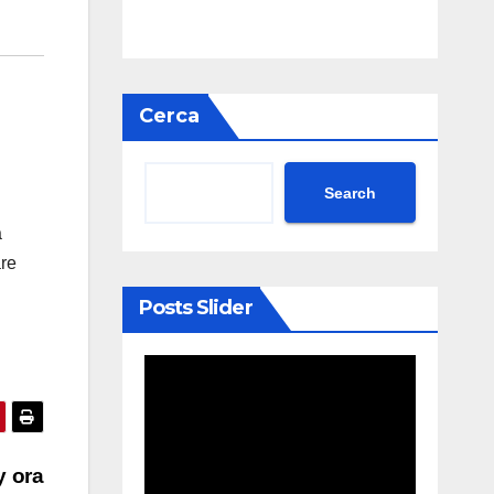
Cerca
Search
a
are
Posts Slider
y ora