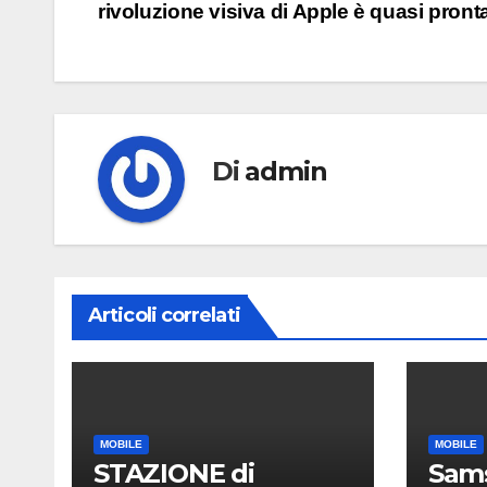
rivoluzione visiva di Apple è quasi pront
articoli
Di
admin
Articoli correlati
MOBILE
MOBILE
STAZIONE di
Sam