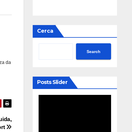
Cerca
Search
nza da
Posts Slider
uida,
ort