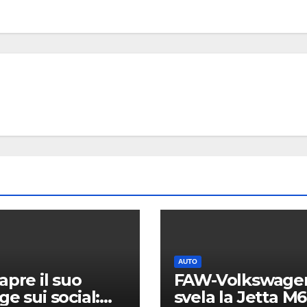
AUTO
Suzuki 
Salone
Torino 
6 AGOSTO 2
novità
AUTO
apre il suo
FAW-Volkswage
ge sui social:
svela la Jetta M6