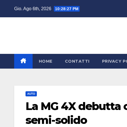
Salta
Gio. Ago 6th, 2026
10:28:27 PM
al
contenuto
HOME
CONTATTI
PRIVACY P
AUTO
La MG 4X debutta co
semi-solido