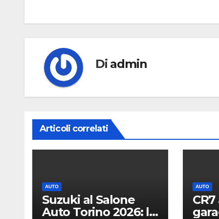
articoli
Di
admin
Articoli correlati
AUTO
AUTO
Suzuki al Salone
CR7 
Auto Torino 2026: le
gara