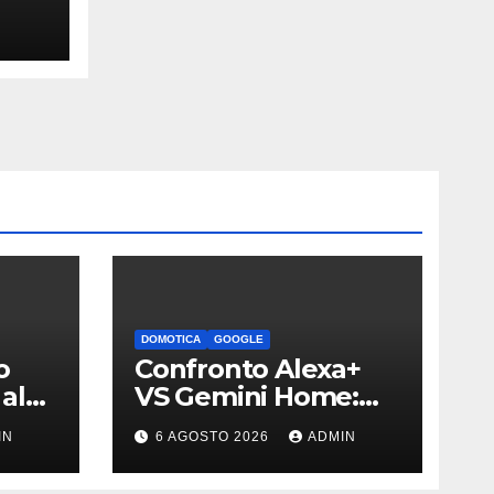
DOMOTICA
GOOGLE
o
Confronto Alexa+
al
VS Gemini Home:
i è
qual è l’assistente
IN
6 AGOSTO 2026
ADMIN
migliore | Video
bili