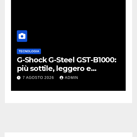
TECNOLOGIA
A
L
G-Shock G-Steel GST-B1000:
S
o
più sottile, leggero e
p
connesso
W
7 AGOSTO 2026
ADMIN