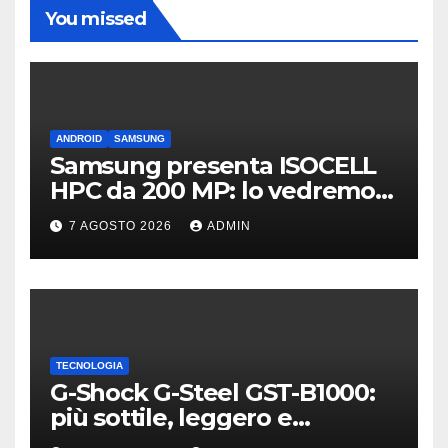
You missed
ANDROID
SAMSUNG
Samsung presenta ISOCELL
HPC da 200 MP: lo vedremo
sui Galaxy S27?
7 AGOSTO 2026
ADMIN
TECNOLOGIA
G-Shock G-Steel GST-B1000:
più sottile, leggero e
connesso