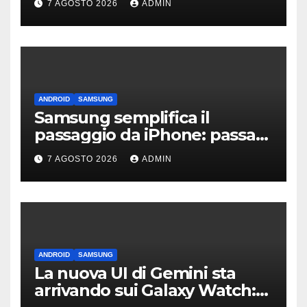
7 AGOSTO 2026
ADMIN
ANDROID
SAMSUNG
Samsung semplifica il
passaggio da iPhone: passa
WhatsApp e c’è l’assistenza
7 AGOSTO 2026
ADMIN
ANDROID
SAMSUNG
La nuova UI di Gemini sta
arrivando sui Galaxy Watch: