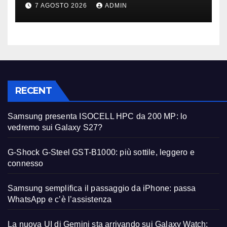
primi avvistamenti
7 AGOSTO 2026
ADMIN
RECENT
Samsung presenta ISOCELL HPC da 200 MP: lo
vedremo sui Galaxy S27?
G-Shock G-Steel GST-B1000: più sottile, leggero e
connesso
Samsung semplifica il passaggio da iPhone: passa
WhatsApp e c’è l’assistenza
La nuova UI di Gemini sta arrivando sui Galaxy Watch: