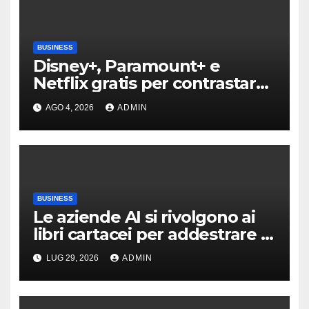
BUSINESS
Disney+, Paramount+ e
Netflix gratis per contrastare
YouTube? Cosa sappiamo
AGO 4, 2026
ADMIN
BUSINESS
Le aziende AI si rivolgono ai
libri cartacei per addestrare i
loro modelli
LUG 29, 2026
ADMIN