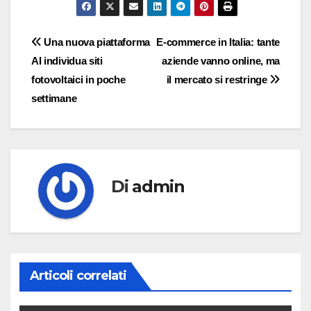
Navigazione
Una nuova piattaforma
E-commerce in Italia: tante
AI individua siti
aziende vanno online, ma
articoli
fotovoltaici in poche
il mercato si restringe
settimane
Di
admin
Articoli correlati