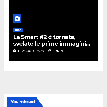
AUTO
A
La Smart #2 è tornata,
i
a
svelate le prime immagini
i
dell’erede della Fortwo
m
10 AGOSTO 2026
ADMIN
v
You missed