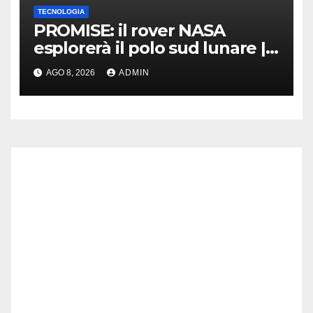
TECNOLOGIA
PROMISE: il rover NASA
esplorerà il polo sud lunare |
Cosa sappiamo
AGO 8, 2026
ADMIN