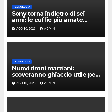
TECNOLOGIA
Sony torna indietro di sei
anni: le cuffie più amate
potrebbero rinascere
AGO 10, 2026
ADMIN
TECNOLOGIA
Nuovi droni marziani:
scoveranno ghiaccio utile per
la colonizzazione
AGO 10, 2026
ADMIN