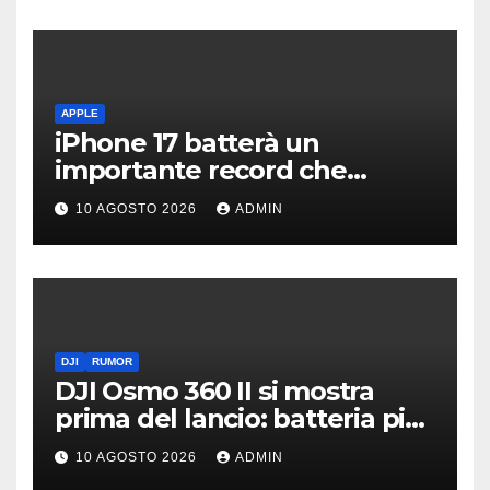
APPLE
iPhone 17 batterà un
importante record che
manca dai tempi del buon
10 AGOSTO 2026
ADMIN
vecchio iPhone 4
DJI
RUMOR
DJI Osmo 360 II si mostra
prima del lancio: batteria più
grande e video 8K
10 AGOSTO 2026
ADMIN