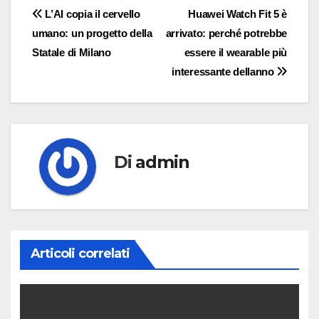
Navigazione
L’AI copia il cervello
Huawei Watch Fit 5 è
umano: un progetto della
arrivato: perché potrebbe
articoli
Statale di Milano
essere il wearable più
interessante dellanno
Di
admin
Articoli correlati