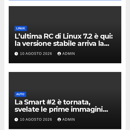
LINUX
L’ultima RC di Linux 7.2 è qui:
la versione stabile arriva la
prossima settimana
10 AGOSTO 2026
ADMIN
AUTO
La Smart #2 è tornata,
svelate le prime immagini
dell’erede della Fortwo
10 AGOSTO 2026
ADMIN