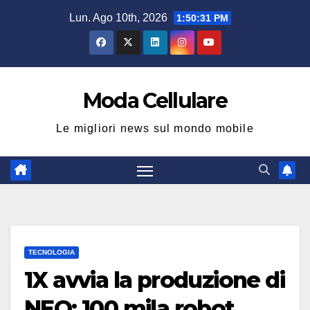
Salta
Lun. Ago 10th, 2026
1:50:32 PM
al
contenuto
Moda Cellulare
Le migliori news sul mondo mobile
TECNOLOGIA
1X avvia la produzione di
NEO: 100 mila robot