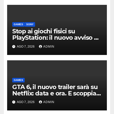
GAMES
SONY
Stop ai giochi fisici su
PlayStation: il nuovo avviso di
Sony è l’ennesima conferma
AGO 7, 2026
ADMIN
GAMES
GTA 6, il nuovo trailer sarà su
Netflix: data e ora. E scoppia
la polemica
AGO 7, 2026
ADMIN