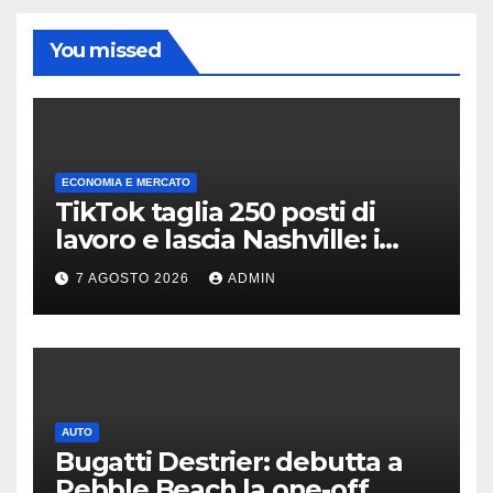
You missed
ECONOMIA E MERCATO
TikTok taglia 250 posti di
lavoro e lascia Nashville: i
motivi della scelta
7 AGOSTO 2026
ADMIN
AUTO
Bugatti Destrier: debutta a
Pebble Beach la one-off