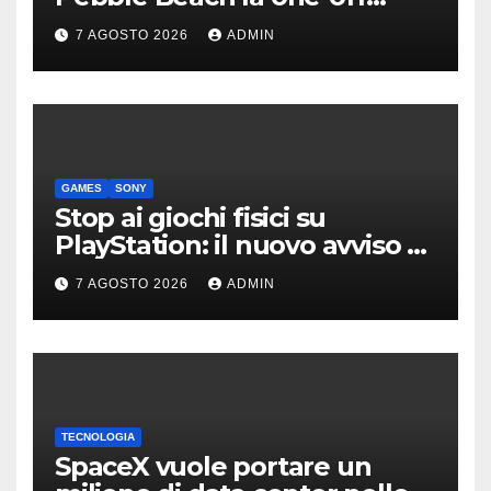
derivata dalla Bolide
7 AGOSTO 2026
ADMIN
GAMES
SONY
Stop ai giochi fisici su
PlayStation: il nuovo avviso di
Sony è l’ennesima conferma
7 AGOSTO 2026
ADMIN
TECNOLOGIA
SpaceX vuole portare un