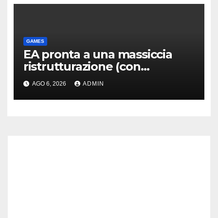
GAMES
EA pronta a una massiccia
ristrutturazione (con
licenziamenti) dopo l’addio
AGO 6, 2026
ADMIN
alla Borsa?