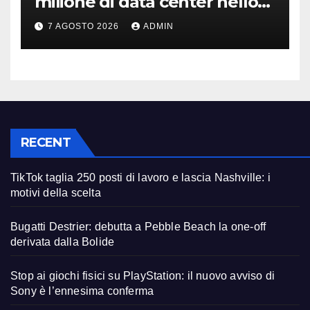
milione di data center nello
spazio: Nvidia sarà il cervello
7 AGOSTO 2026
ADMIN
RECENT
TikTok taglia 250 posti di lavoro e lascia Nashville: i
motivi della scelta
Bugatti Destrier: debutta a Pebble Beach la one-off
derivata dalla Bolide
Stop ai giochi fisici su PlayStation: il nuovo avviso di
Sony è l’ennesima conferma