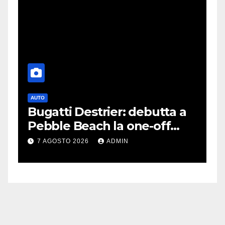
AUTO
G
Bugatti Destrier: debutta a
S
Pebble Beach la one-off
P
derivata dalla Bolide
d
7 AGOSTO 2026
ADMIN
c