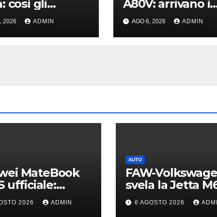
 così gli
A80V: arrivano i
onauti non si
monitor Hi-Fi da
, 2026
ADMIN
AGO 6, 2026
ADMIN
eranno più
W con USB Hi-R
AUTO
wei MateBook
FAW-Volkswag
S ufficiale:
svela la Jetta M6
edibilmente
prima berlina
OSTO 2026
ADMIN
6 AGOSTO 2026
ADM
ero e
elettrica del