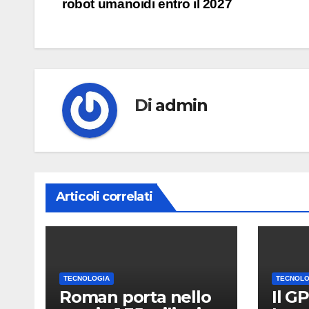
robot umanoidi entro il 2027
articoli
Di
admin
Articoli correlati
TECNOLOGIA
TECNOLO
Roman porta nello
Il GP