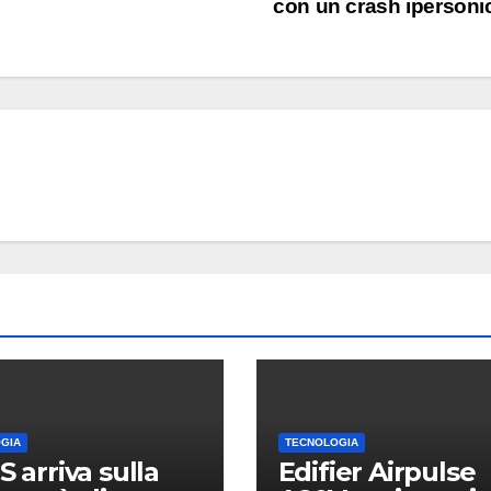
con un crash iperson
TECNOLOGIA
Edifier
Airpul
arrivan
6 AGOSTO 2
monito
da 100
USB Hi
GIA
TECNOLOGIA
S arriva sulla
Edifier Airpulse