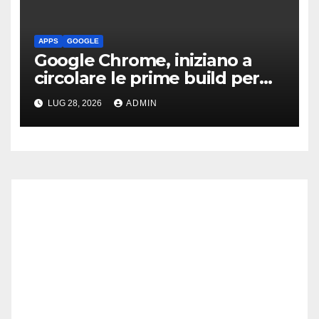
APPS
GOOGLE
Google Chrome, iniziano a
circolare le prime build per
Linux ARM64
LUG 28, 2026
ADMIN