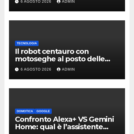
6 AGOSTO 2026
ADMIN
TECNOLOGIA
Il robot centauro con
motoseghe al posto delle
mani è pronto per le missioni
6 AGOSTO 2026
ADMIN
impossibili
DOMOTICA
GOOGLE
Confronto Alexa+ VS Gemini
Home: qual è l’assistente