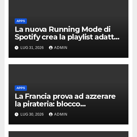
APPS
La nuova Running Mode di
Spotify crea la playlist adatta
a ogni corsa
LUG 31, 2026
ADMIN
APPS
La Francia prova ad azzerare
la pirateria: blocco
automatico per lo sport in
LUG 30, 2026
ADMIN
streaming