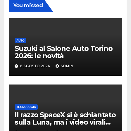
You missed
AUTO
Suzuki al Salone Auto Torino
2026: le novità
6 AGOSTO 2026
ADMIN
TECNOLOGIA
Il razzo SpaceX si è schiantato
sulla Luna, ma i video virali
erano quasi tutti falsi