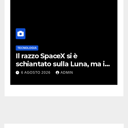
TECNOLOGIA
T
no
Il razzo SpaceX si è
I
schiantato sulla Luna, ma i
m
video virali erano quasi tutti
m
6 AGOSTO 2026
ADMIN
falsi
m