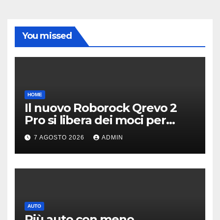
You missed
HOME
Il nuovo Roborock Qrevo 2
Pro si libera dei moci per
pulire i tappeti | PREZZO
7 AGOSTO 2026
ADMIN
AUTO
Più auto con meno