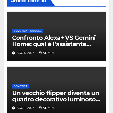
Articoli correlati
DOMOTICA
GOOGLE
Confronto Alexa+ VS Gemini
Home: qual è l’assistente
migliore | Video
AGO 6, 2026
ADMIN
DOMOTICA
Un vecchio flipper diventa un
quadro decorativo luminoso e
smart
AGO 1, 2026
ADMIN