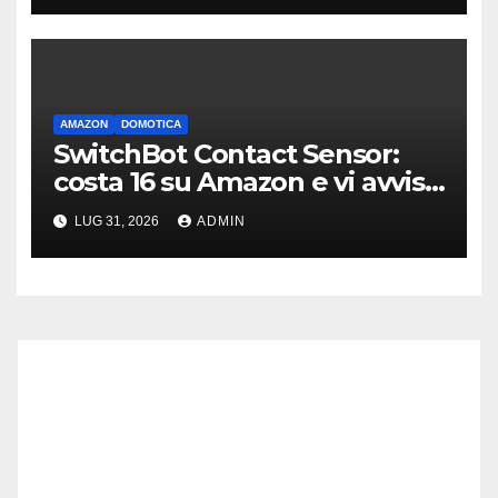
AMAZON
DOMOTICA
SwitchBot Contact Sensor:
costa 16 su Amazon e vi avvisa
se qualcuno apre porte o
LUG 31, 2026
ADMIN
finestre