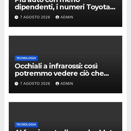
dipendenti, i numeri Toyota
che “scuotono” Volkswagen
7 AGOSTO 2026
ADMIN
TECNOLOGIA
Occhiali a infrarossi: così
potremmo vedere ciò che
oggi è invisibile
7 AGOSTO 2026
ADMIN
TECNOLOGIA