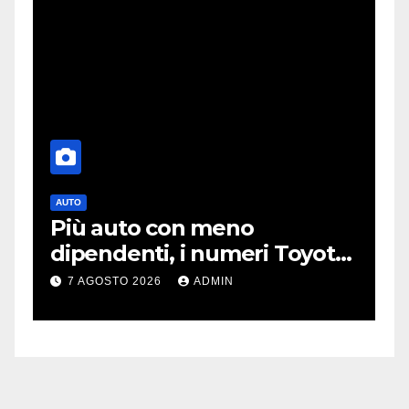
AUTO
T
Più auto con meno
O
dipendenti, i numeri Toyota
p
che “scuotono” Volkswagen
o
7 AGOSTO 2026
ADMIN