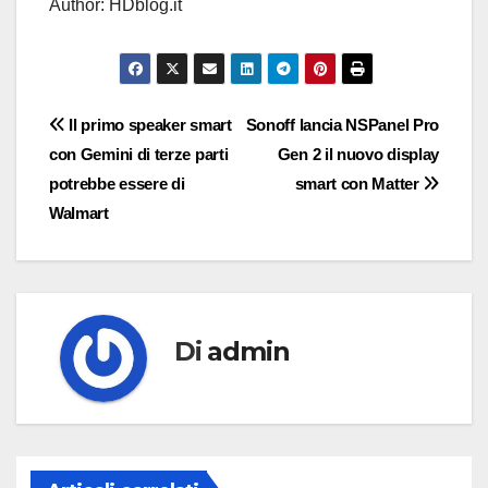
Author: HDblog.it
Navigazione
Il primo speaker smart
Sonoff lancia NSPanel Pro
con Gemini di terze parti
Gen 2 il nuovo display
articoli
potrebbe essere di
smart con Matter
Walmart
Di
admin