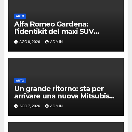
AUTO
Alfa Romeo Gardena:
l’identikit del maxi SUV
immaginato per Usa e Cina
AGO 8, 2026
ADMIN
AUTO
Un grande ritorno: sta per
arrivare una nuova Mitsubishi
Pajero
AGO 7, 2026
ADMIN