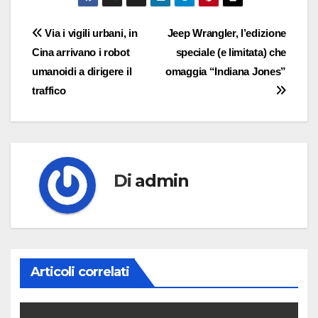
Navigazione
Via i vigili urbani, in
Jeep Wrangler, l’edizione
Cina arrivano i robot
speciale (e limitata) che
articoli
umanoidi a dirigere il
omaggia “Indiana Jones”
traffico
Di
admin
Articoli correlati