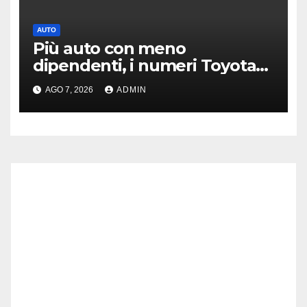
AUTO
Più auto con meno
dipendenti, i numeri Toyota
che “scuotono” Volkswagen
AGO 7, 2026
ADMIN