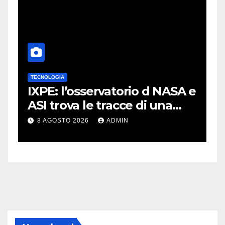
TECNOLOGIA
T
IXPE: l’osservatorio d NASA e
S
ASI trova le tracce di una
p
teoria formulata 90 anni fa
n
8 AGOSTO 2026
ADMIN