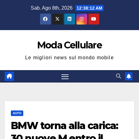
Salta
Sab. Ago 8th, 2026
12:38:13 AM
al
contenuto
Moda Cellulare
Le migliori news sul mondo mobile
AUTO
BMW torna alla carica:
30 nuove M entro il