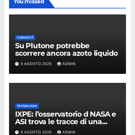
You missed
CURIOSITÀ
Su Plutone potrebbe
scorrere ancora azoto liquido
8 AGOSTO 2026
ADMIN
TECNOLOGIA
IXPE: l’osservatorio d NASA e
ASI trova le tracce di una
teoria formulata 90 anni fa
8 AGOSTO 2026
ADMIN