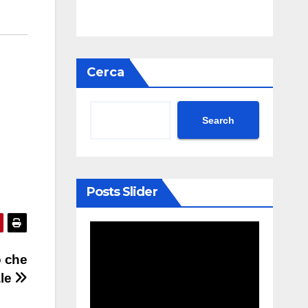
Cerca
Search
Posts Slider
o che
ale