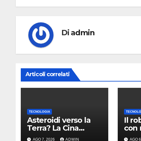
Di
admin
Articoli correlati
TECNOLOGIA
TECNOLO
Asteroidi verso la
Il r
Terra? La Cina
con 
punta sul nucleare
post
AGO 7, 2026
ADMIN
AGO 6