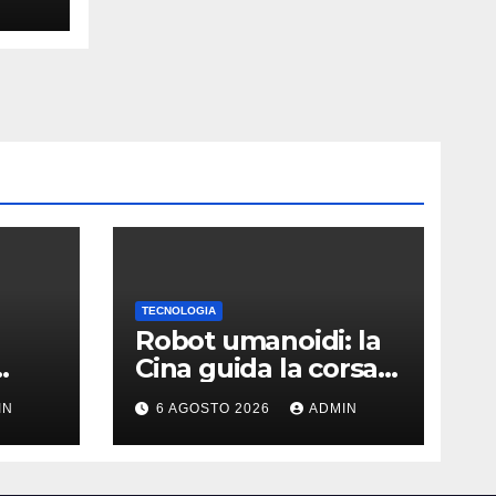
TECNOLOGIA
Robot umanoidi: la
Cina guida la corsa
e li
ma gli USA restano
IN
6 AGOSTO 2026
ADMIN
ù
davanti nella qualità