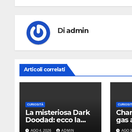
Di
admin
Articoli correlati
CURIOSITÀ
CURIOSI
La misteriosa Dark
Chan
Doodad: ecco la
gas 
nube oscura che
grad
AGO 4, 2026
ADMIN
AGO 3