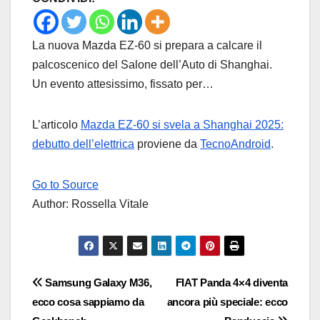
La nuova Mazda EZ-60 si prepara a calcare il
palcoscenico del Salone dell’Auto di Shanghai.
Un evento attesissimo, fissato per…
L’articolo
Mazda EZ-60 si svela a Shanghai 2025:
debutto dell’elettrica
proviene da
TecnoAndroid
.
Go to Source
Author: Rossella Vitale
Navigazione
Samsung Galaxy M36,
FIAT Panda 4×4 diventa
ecco cosa sappiamo da
ancora più speciale: ecco
articoli