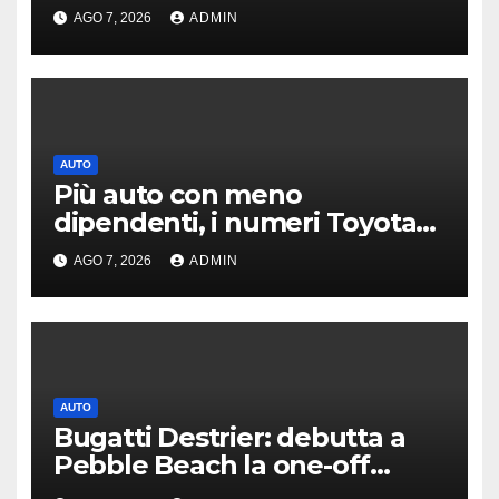
Pajero
AGO 7, 2026
ADMIN
AUTO
Più auto con meno
dipendenti, i numeri Toyota
che “scuotono” Volkswagen
AGO 7, 2026
ADMIN
AUTO
Bugatti Destrier: debutta a
Pebble Beach la one-off
derivata dalla Bolide