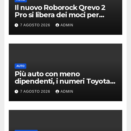
Il nuovo Roborock Qrevo 2
Pro si libera dei moci per
pulire i tappeti | PREZZO
7 AGOSTO 2026
ADMIN
AUTO
Più auto con meno
dipendenti, i numeri Toyota
che “scuotono” Volkswagen
7 AGOSTO 2026
ADMIN