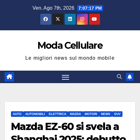
Salta
Ven. Ago 7th, 2026
7:07:17 PM
al
contenuto
Moda Cellulare
Le migliori news sul mondo mobile
AUTO
AUTOMOBILI
ELETTRICA
MAZDA
MOTORI
NEWS
SUV
Mazda EZ-60 si svela a
Shanghai 2025: debutto