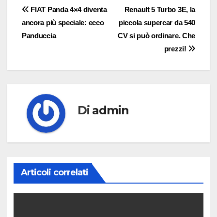
Navigazione
FIAT Panda 4×4 diventa
Renault 5 Turbo 3E, la
ancora più speciale: ecco
piccola supercar da 540
articoli
Panduccia
CV si può ordinare. Che
prezzi!
Di
admin
Articoli correlati