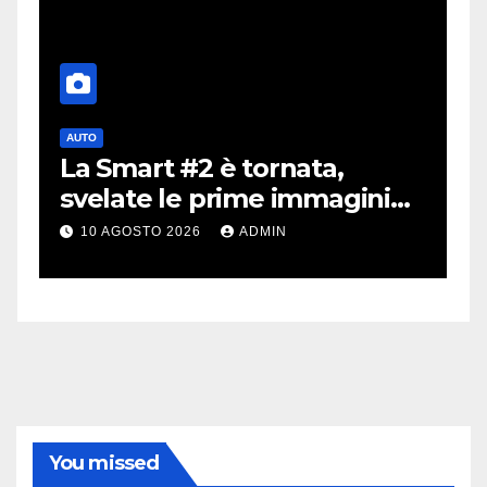
AUTO
A
La Smart #2 è tornata,
i
a
svelate le prime immagini
i
dell’erede della Fortwo
m
10 AGOSTO 2026
ADMIN
v
You missed