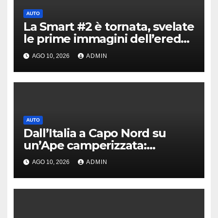
AUTO
La Smart #2 è tornata, svelate
le prime immagini dell’erede
della Fortwo
AGO 10, 2026
ADMIN
AUTO
Dall’Italia a Capo Nord su
un’Ape camperizzata:
l’incredibile impresa di
AGO 10, 2026
ADMIN
Francesco