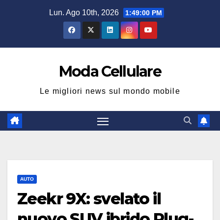
Salta
Lun. Ago 10th, 2026
1:49:01 PM
al
contenuto
Moda Cellulare
Le migliori news sul mondo mobile
AUTO
Zeekr 9X: svelato il
nuovo SUV ibrido Plug-