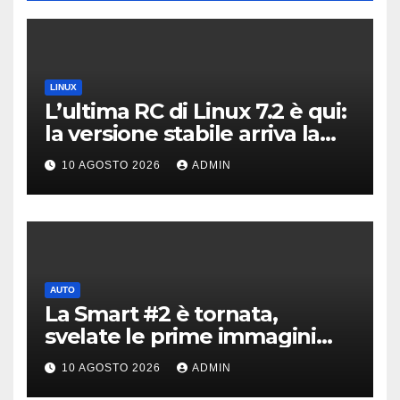
LINUX
L’ultima RC di Linux 7.2 è qui:
la versione stabile arriva la
prossima settimana
10 AGOSTO 2026
ADMIN
AUTO
La Smart #2 è tornata,
svelate le prime immagini
dell’erede della Fortwo
10 AGOSTO 2026
ADMIN