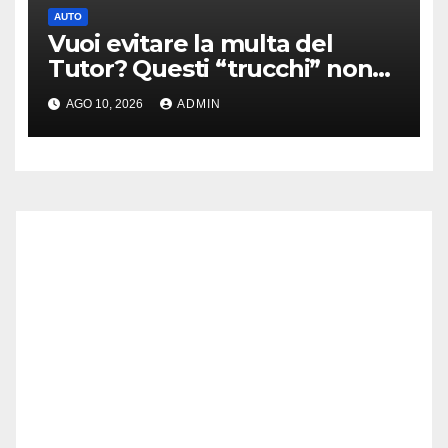
AUTO
Vuoi evitare la multa del
Tutor? Questi “trucchi” non
servono a nulla
AGO 10, 2026
ADMIN