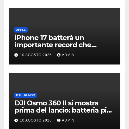
APPLE
iPhone 17 batterà un
importante record che
manca dai tempi del buon
10 AGOSTO 2026
ADMIN
vecchio iPhone 4
DJI
RUMOR
DJI Osmo 360 II si mostra
prima del lancio: batteria più
grande e video 8K
10 AGOSTO 2026
ADMIN