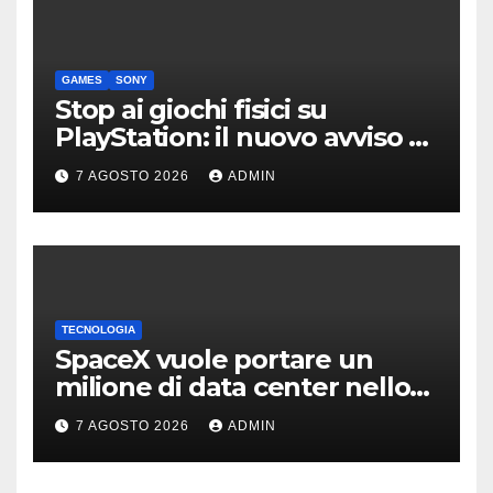
GAMES
SONY
Stop ai giochi fisici su
PlayStation: il nuovo avviso di
Sony è l’ennesima conferma
7 AGOSTO 2026
ADMIN
TECNOLOGIA
SpaceX vuole portare un
milione di data center nello
spazio: Nvidia sarà il cervello
7 AGOSTO 2026
ADMIN