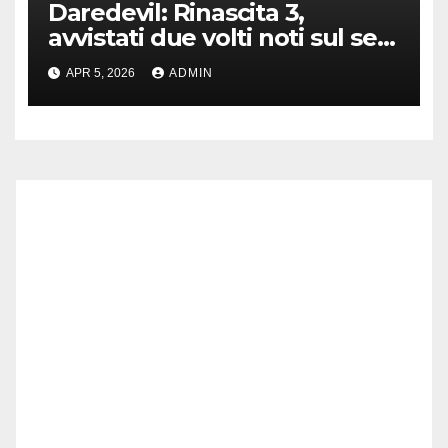
Daredevil: Rinascita 3,
avvistati due volti noti sul set
di New York
APR 5, 2026
ADMIN