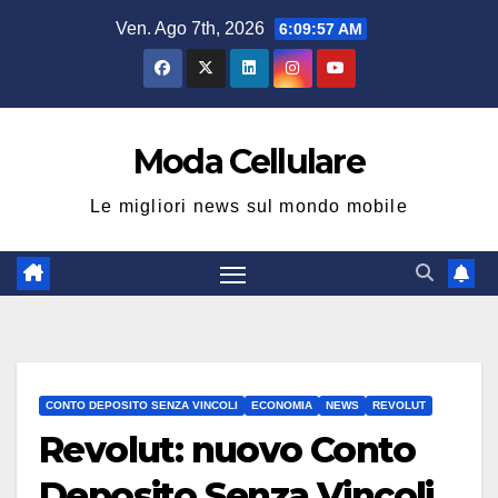
Salta
Ven. Ago 7th, 2026
6:09:57 AM
al
contenuto
Moda Cellulare
Le migliori news sul mondo mobile
CONTO DEPOSITO SENZA VINCOLI
ECONOMIA
NEWS
REVOLUT
Revolut: nuovo Conto
Deposito Senza Vincoli