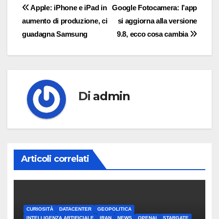
Navigazione
Apple: iPhone e iPad in
Google Fotocamera: l’app
aumento di produzione, ci
si aggiorna alla versione
articoli
guadagna Samsung
9.8, ecco cosa cambia
Di
admin
Articoli correlati
CURIOSITÀ
DATACENTER
GEOPOLITICA
INTELLIGENZA ARTIFICIALE
IRAN
NEWS
OPENAI
STARGATE