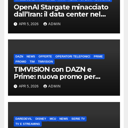
OpenAI Stargate minacciato
dall’Iran: il data center nel
mirino
APR 5, 2026
ADMIN
DAZN
NEWS
OFFERTE
OPERATORI TELEFONICI
PRIME
PROMO
TIM
TIMVISION
TIMVISION con DAZN e
Prime: nuova promo per
clienti TIM
APR 5, 2026
ADMIN
DAREDEVIL
DISNEY
MCU
NEWS
SERIE TV
TV E STREAMING