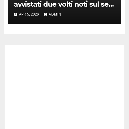
avvistati due volti noti sul set
di New York
APR 5, 2026
ADMIN