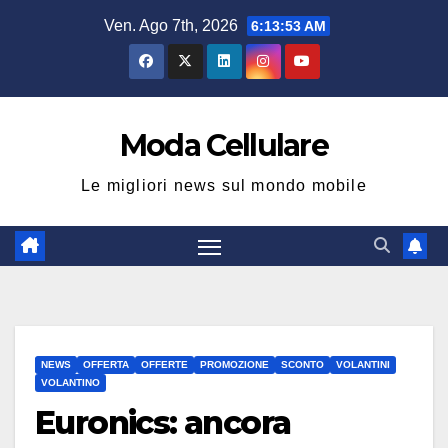
Salta
Ven. Ago 7th, 2026
6:13:53 AM
al
contenuto
Moda Cellulare
Le migliori news sul mondo mobile
NEWS
OFFERTA
OFFERTE
PROMOZIONE
SCONTO
VOLANTINI
VOLANTINO
Euronics: ancora