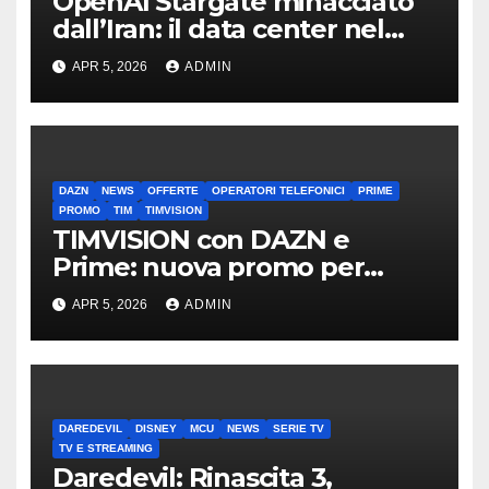
OpenAI Stargate minacciato
dall’Iran: il data center nel
mirino
APR 5, 2026
ADMIN
DAZN
NEWS
OFFERTE
OPERATORI TELEFONICI
PRIME
PROMO
TIM
TIMVISION
TIMVISION con DAZN e
Prime: nuova promo per
clienti TIM
APR 5, 2026
ADMIN
DAREDEVIL
DISNEY
MCU
NEWS
SERIE TV
TV E STREAMING
Daredevil: Rinascita 3,