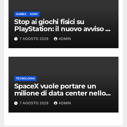
GAMES
SONY
Stop ai giochi fisici su
PlayStation: il nuovo avviso di
Sony è l’ennesima conferma
7 AGOSTO 2026
ADMIN
TECNOLOGIA
SpaceX vuole portare un
milione di data center nello
spazio: Nvidia sarà il cervello
7 AGOSTO 2026
ADMIN