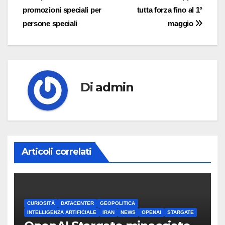
promozioni speciali per
tutta forza fino al 1°
articoli
persone speciali
maggio
Di
admin
Articoli correlati
CURIOSITÀ
DATACENTER
GEOPOLITICA
INTELLIGENZA ARTIFICIALE
IRAN
NEWS
OPENAI
STARGATE