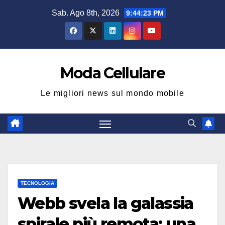
Salta
Sab. Ago 8th, 2026
9:44:24 PM
al
contenuto
Moda Cellulare
Le migliori news sul mondo mobile
TECNOLOGIA
Webb svela la galassia
spirale più remota: una