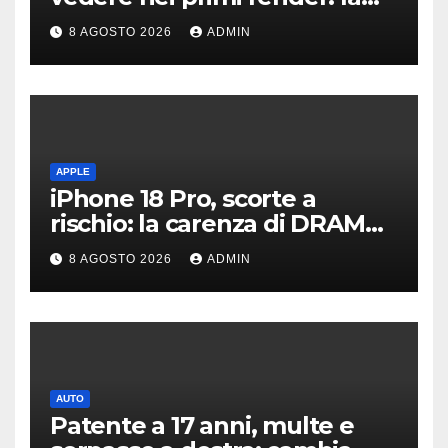
fotocamera è da 200 MP
8 AGOSTO 2026
ADMIN
APPLE
iPhone 18 Pro, scorte a
rischio: la carenza di DRAM
potrebbe far slittare le
8 AGOSTO 2026
ADMIN
consegne
AUTO
Patente a 17 anni, multe e