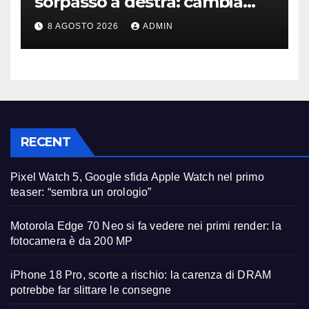
sorpasso a destra: cambia
tutto, nuove regole allo
8 AGOSTO 2026
ADMIN
studio
RECENT
Pixel Watch 5, Google sfida Apple Watch nel primo
teaser: “sembra un orologio”
Motorola Edge 70 Neo si fa vedere nei primi render: la
fotocamera è da 200 MP
iPhone 18 Pro, scorte a rischio: la carenza di DRAM
potrebbe far slittare le consegne