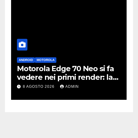
ANDROID
MOTOROLA
A
Motorola Edge 70 Neo si fa
i
vedere nei primi render: la
r
fotocamera è da 200 MP
p
8 AGOSTO 2026
ADMIN
c