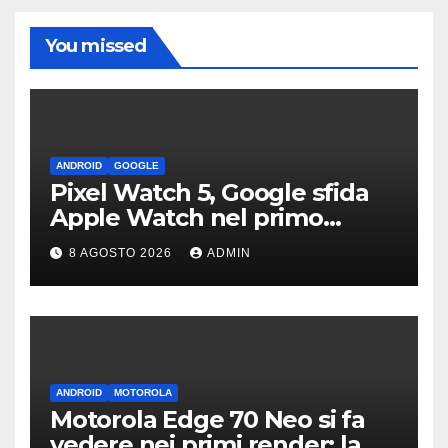
You missed
ANDROID
GOOGLE
Pixel Watch 5, Google sfida
Apple Watch nel primo
teaser: “sembra un orologio”
8 AGOSTO 2026
ADMIN
ANDROID
MOTOROLA
Motorola Edge 70 Neo si fa
vedere nei primi render: la