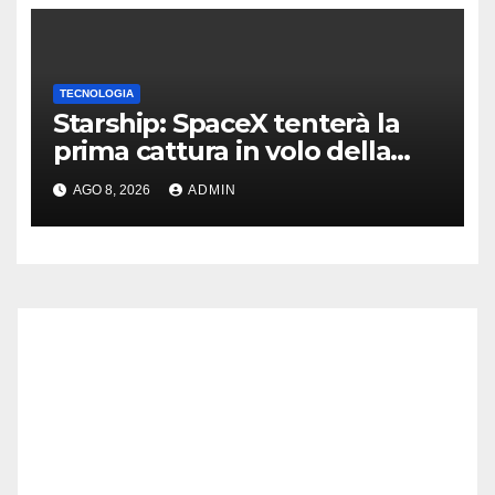
TECNOLOGIA
Starship: SpaceX tenterà la
prima cattura in volo della
navetta
AGO 8, 2026
ADMIN