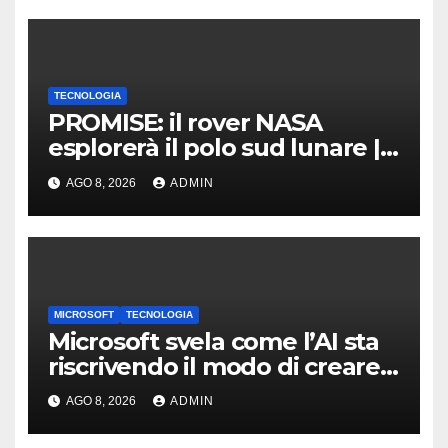
TECNOLOGIA
PROMISE: il rover NASA
esplorerà il polo sud lunare |
Cosa sappiamo
AGO 8, 2026
ADMIN
MICROSOFT
TECNOLOGIA
Microsoft svela come l’AI sta
riscrivendo il modo di creare
software
AGO 8, 2026
ADMIN