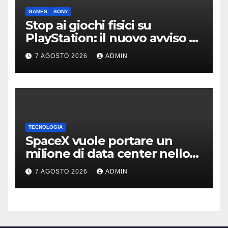
GAMES
SONY
Stop ai giochi fisici su
PlayStation: il nuovo avviso di
Sony è l’ennesima conferma
7 AGOSTO 2026
ADMIN
TECNOLOGIA
SpaceX vuole portare un
milione di data center nello
spazio: Nvidia sarà il cervello
7 AGOSTO 2026
ADMIN