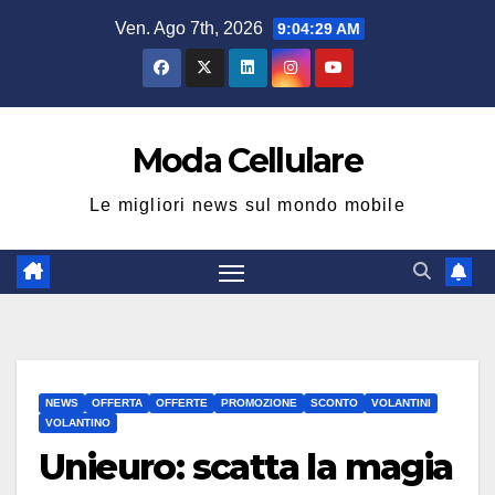
Salta
Ven. Ago 7th, 2026
9:04:30 AM
al
contenuto
Moda Cellulare
Le migliori news sul mondo mobile
NEWS
OFFERTA
OFFERTE
PROMOZIONE
SCONTO
VOLANTINI
VOLANTINO
Unieuro: scatta la magia