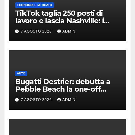
ECONOMIA E MERCATO
TikTok taglia 250 posti di
lavoro e lascia Nashville: i
motivi della scelta
7 AGOSTO 2026
ADMIN
AUTO
Bugatti Destrier: debutta a
Pebble Beach la one-off
derivata dalla Bolide
7 AGOSTO 2026
ADMIN