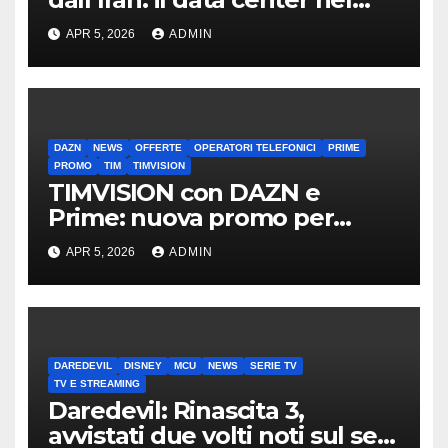
mirino
APR 5, 2026
ADMIN
DAZN
NEWS
OFFERTE
OPERATORI TELEFONICI
PRIME
PROMO
TIM
TIMVISION
TIMVISION con DAZN e
Prime: nuova promo per
clienti TIM
APR 5, 2026
ADMIN
DAREDEVIL
DISNEY
MCU
NEWS
SERIE TV
TV E STREAMING
Daredevil: Rinascita 3,
avvistati due volti noti sul set