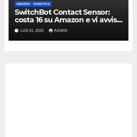
AMAZON
DOMOTICA
SwitchBot Contact Sensor:
costa 16 su Amazon e vi avvisa
se qualcuno apre porte o
LUG 31, 2026
ADMIN
finestre