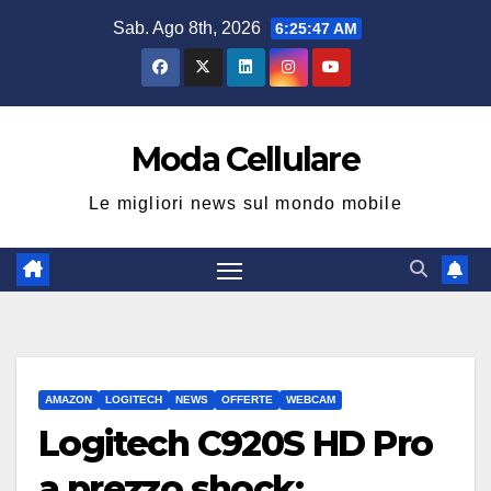
Salta
Sab. Ago 8th, 2026
6:25:49 AM
al
contenuto
Moda Cellulare
Le migliori news sul mondo mobile
AMAZON
LOGITECH
NEWS
OFFERTE
WEBCAM
Logitech C920S HD Pro
a prezzo shock: