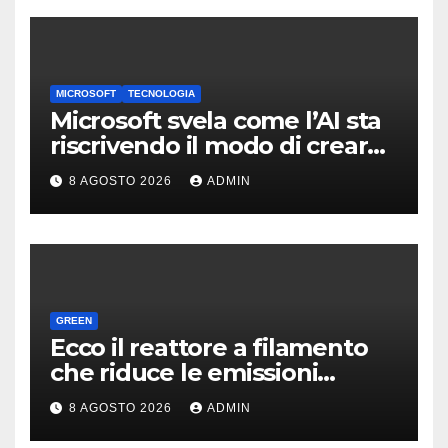
MICROSOFT
TECNOLOGIA
Microsoft svela come l’AI sta
riscrivendo il modo di creare
software
8 AGOSTO 2026
ADMIN
GREEN
Ecco il reattore a filamento
che riduce le emissioni
dell’industria chimica
8 AGOSTO 2026
ADMIN