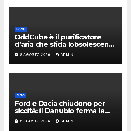
HOME
OddCube è il purificatore
d’aria che sfida lobsolescenza
programmata
8 AGOSTO 2026
ADMIN
AUTO
Ford e Dacia chiudono per
siccità: il Danubio ferma la
produzione auto
8 AGOSTO 2026
ADMIN