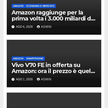
AMAZON
ECONOMIA E MERCATO
Amazon raggiunge per la
prima volta i 3.000 miliardi di
capitalizzazione
AGO 6, 2026
ADMIN
AMAZON
SMARTPHONE
Vivo V70 FE in offerta su
Amazon: ora il prezzo è quello
giusto?
AGO 1, 2026
ADMIN