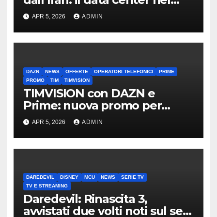
mirino
APR 5, 2026
ADMIN
DAZN
NEWS
OFFERTE
OPERATORI TELEFONICI
PRIME
PROMO
TIM
TIMVISION
TIMVISION con DAZN e
Prime: nuova promo per
clienti TIM
APR 5, 2026
ADMIN
DAREDEVIL
DISNEY
MCU
NEWS
SERIE TV
TV E STREAMING
Daredevil: Rinascita 3,
avvistati due volti noti sul set