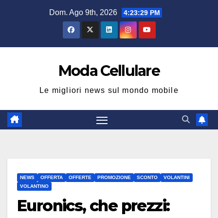
Salta
Dom. Ago 9th, 2026
4:23:30 PM
al
contenuto
Moda Cellulare
Le migliori news sul mondo mobile
NEWS
OFFERTA
OFFERTE
PROMOZIONE
SCONTO
VOLANTINI
VOLANTINO
Euronics, che prezzi: