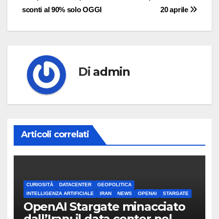
articoli
sconti al 90% solo OGGI
20 aprile
Di
admin
Articoli correlati
CURIOSITÀ
DATACENTER
GEOPOLITICA
INTELLIGENZA ARTIFICIALE
IRAN
NEWS
OPENAI
STARGATE
OpenAI Stargate minacciato
dall’Iran: il data center nel