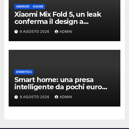
ANDROID
XIAOMI
Xiaomi Mix Fold 5, un leak
conferma il design a
passaporto e HyperOS 4
9 AGOSTO 2026
ADMIN
DOMOTICA
Smart home: una presa
intelligente da pochi euro
può fare la differenza
9 AGOSTO 2026
ADMIN