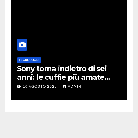
TECNOLOGIA
L
Sony torna indietro di sei
N
anni: le cuffie più amate
A
potrebbero rinascere
m
10 AGOSTO 2026
ADMIN
r