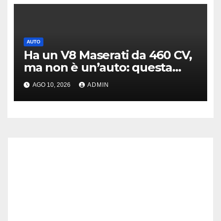
AUTO
Ha un V8 Maserati da 460 CV,
ma non è un’auto: questa
moto costa 144.000 euro
AGO 10, 2026
ADMIN