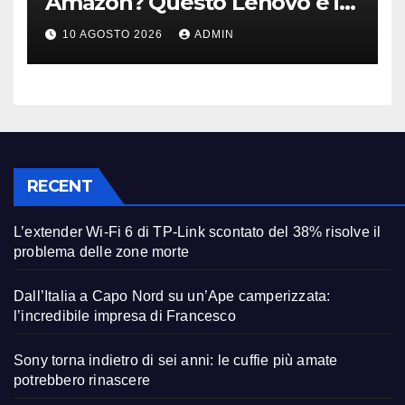
Amazon? Questo Lenovo è il
modello giusto (anche a rate)
10 AGOSTO 2026
ADMIN
RECENT
L’extender Wi-Fi 6 di TP-Link scontato del 38% risolve il
problema delle zone morte
Dall’Italia a Capo Nord su un’Ape camperizzata:
l’incredibile impresa di Francesco
Sony torna indietro di sei anni: le cuffie più amate
potrebbero rinascere