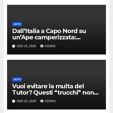
AUTO
Dall’Italia a Capo Nord su
un’Ape camperizzata:
l’incredibile impresa di
AGO 10, 2026
ADMIN
Francesco
AUTO
Vuoi evitare la multa del
Tutor? Questi “trucchi” non
servono a nulla
AGO 10, 2026
ADMIN