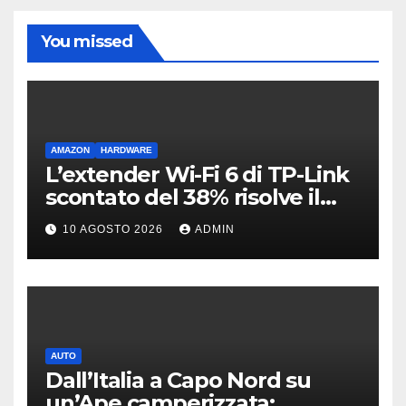
You missed
AMAZON
HARDWARE
L’extender Wi-Fi 6 di TP-Link
scontato del 38% risolve il
problema delle zone morte
10 AGOSTO 2026
ADMIN
AUTO
Dall’Italia a Capo Nord su
un’Ape camperizzata: