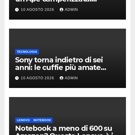
l’incredibile impresa di
10 AGOSTO 2026
ADMIN
Francesco
TECNOLOGIA
Sony torna indietro di sei
anni: le cuffie più amate
potrebbero rinascere
10 AGOSTO 2026
ADMIN
LENOVO
NOTEBOOK
Notebook a meno di 600 su