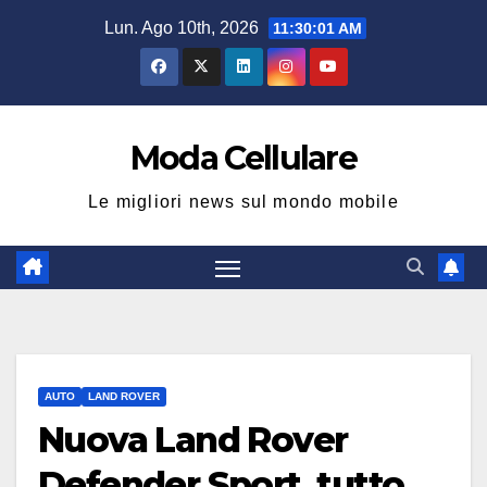
Salta
Lun. Ago 10th, 2026
11:30:02 AM
al
contenuto
Moda Cellulare
Le migliori news sul mondo mobile
AUTO
LAND ROVER
Nuova Land Rover
Defender Sport, tutto