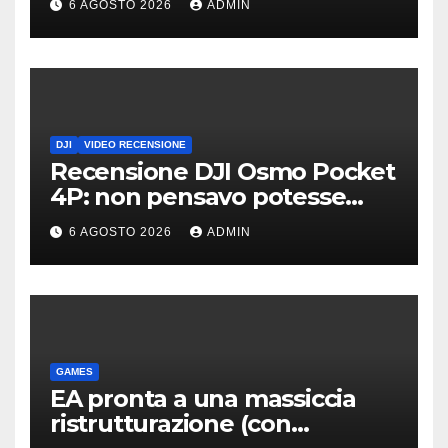
6 AGOSTO 2026
ADMIN
gamma
DJI
VIDEO RECENSIONE
Recensione DJI Osmo Pocket
4P: non pensavo potesse
piacermi così tanto
6 AGOSTO 2026
ADMIN
GAMES
EA pronta a una massiccia
ristrutturazione (con