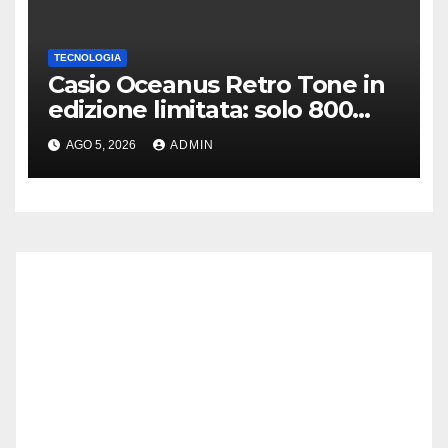
TECNOLOGIA
Casio Oceanus Retro Tone in
edizione limitata: solo 800
esemplari disponibili
AGO 5, 2026
ADMIN