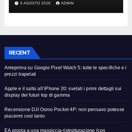
licenziamenti) dopo l’addio
6 AGOSTO 2026
ADMIN
alla Borsa?
RECENT
Anteprima su Google Pixel Watch 5: tutte le specifiche e i
prezzi trapelati
Apple e il salto all’iPhone 20: svelati i primi dettagli sui
display dei futuri top di gamma
Recensione DJI Osmo Pocket 4P: non pensavo potesse
piacermi così tanto
EA pronta a una massiccia ristrutturazione (con