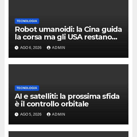
TECNOLOGIA
Robot umanoidi: la Cina guida
la corsa ma gli USA restano
davanti nella qualità
AGO 6, 2026
ADMIN
TECNOLOGIA
AI e satelliti: la prossima sfida
è il controllo orbitale
AGO 5, 2026
ADMIN