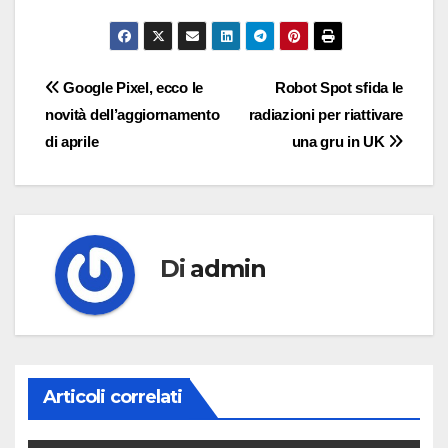
Navigazione
Google Pixel, ecco le
Robot Spot sfida le
novità dell’aggiornamento
radiazioni per riattivare
articoli
di aprile
una gru in UK
Di
admin
Articoli correlati