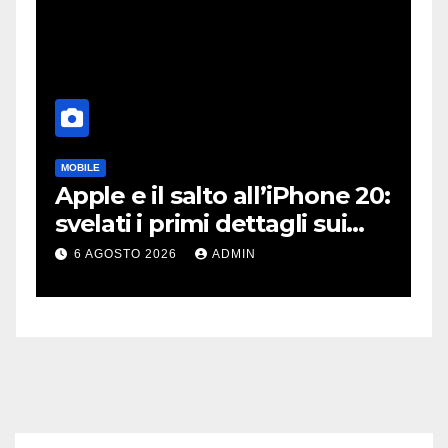
MOBILE
DJ
Apple e il salto all’iPhone 20:
R
e
svelati i primi dettagli sui
P
display dei futuri top di
p
6 AGOSTO 2026
ADMIN
gamma