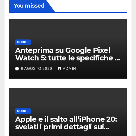
You missed
MOBILE
Anteprima su Google Pixel
Watch 5: tutte le specifiche e
i prezzi trapelati
6 AGOSTO 2026
ADMIN
MOBILE
Apple e il salto all’iPhone 20:
svelati i primi dettagli sui
display dei futuri top di