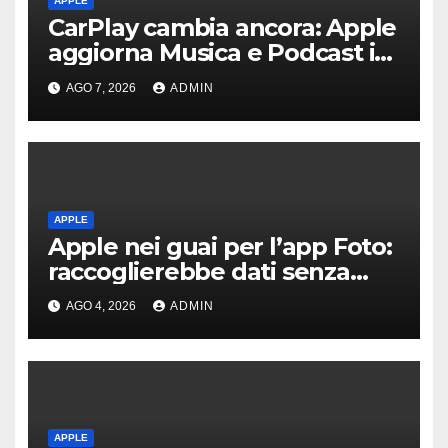
APPLE
CarPlay cambia ancora: Apple
aggiorna Musica e Podcast in
auto
AGO 7, 2026
ADMIN
APPLE
Apple nei guai per l’app Foto:
raccoglierebbe dati senza
consenso
AGO 4, 2026
ADMIN
APPLE