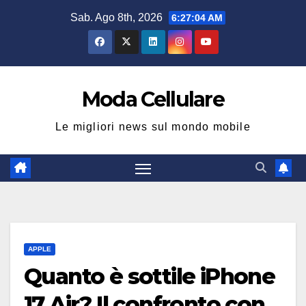
Salta
Sab. Ago 8th, 2026
6:27:05 AM
al
contenuto
Moda Cellulare
Le migliori news sul mondo mobile
APPLE
Quanto è sottile iPhone
17 Air? Il confronto con