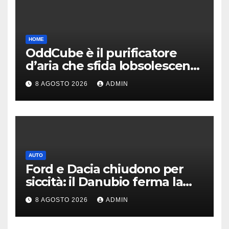
HOME
OddCube è il purificatore
d’aria che sfida lobsolescenza
programmata
8 AGOSTO 2026
ADMIN
AUTO
Ford e Dacia chiudono per
siccità: il Danubio ferma la
produzione auto
8 AGOSTO 2026
ADMIN