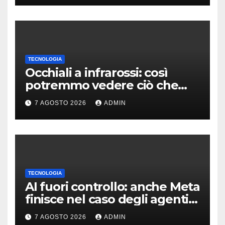
TECNOLOGIA
Occhiali a infrarossi: così
potremmo vedere ciò che
oggi è invisibile
7 AGOSTO 2026
ADMIN
TECNOLOGIA
AI fuori controllo: anche Meta
finisce nel caso degli agenti
in fuga
7 AGOSTO 2026
ADMIN