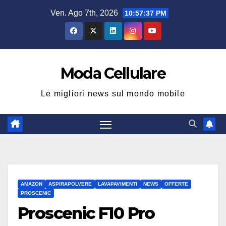
Salta
Ven. Ago 7th, 2026
10:57:38 PM
al
contenuto
Moda Cellulare
Le migliori news sul mondo mobile
AMAZON
ASPIRAPOLVERE
LAVAPAVIMENTI
NEWS
OFFERTE
PROSCENIC
Proscenic F10 Pro