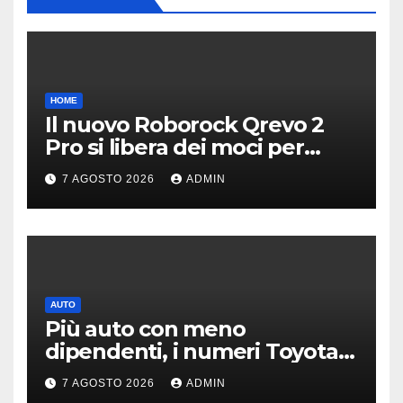
HOME
Il nuovo Roborock Qrevo 2
Pro si libera dei moci per
pulire i tappeti | PREZZO
7 AGOSTO 2026
ADMIN
AUTO
Più auto con meno
dipendenti, i numeri Toyota
che “scuotono” Volkswagen
7 AGOSTO 2026
ADMIN