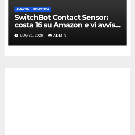
AMAZON
DOMOTICA
SwitchBot Contact Sensor:
costa 16 su Amazon e vi avvisa
se qualcuno apre porte o
LUG 31, 2026
ADMIN
finestre