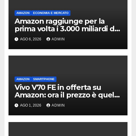
AMAZON
ECONOMIA E MERCATO
Amazon raggiunge per la
prima volta i 3.000 miliardi di
capitalizzazione
AGO 6, 2026
ADMIN
AMAZON
SMARTPHONE
Vivo V70 FE in offerta su
Amazon: ora il prezzo è quello
giusto?
AGO 1, 2026
ADMIN