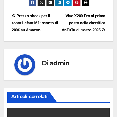
Navigazione
Prezzo shock per il
Vivo X200 Pro al primo
robot Lefant M1: sconto di
posto nella classifica
articoli
200€ su Amazon
AnTuTu di marzo 2025
Di
admin
Articoli correlati