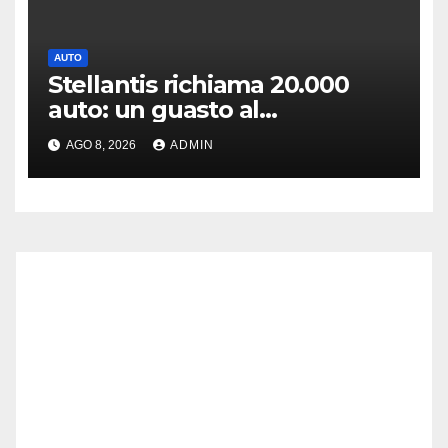
AUTO
Stellantis richiama 20.000
auto: un guasto al
servosterzo potrebbe
AGO 8, 2026
ADMIN
provocare un incendio