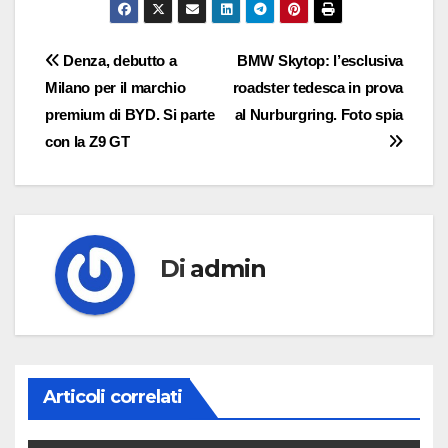
Navigazione
Denza, debutto a
BMW Skytop: l’esclusiva
Milano per il marchio
roadster tedesca in prova
articoli
premium di BYD. Si parte
al Nurburgring. Foto spia
con la Z9 GT
Di
admin
Articoli correlati