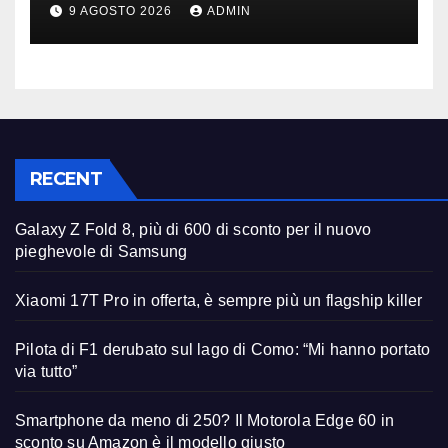
su Amazon è il modello
9 AGOSTO 2026
ADMIN
giusto
RECENT
Galaxy Z Fold 8, più di 600 di sconto per il nuovo
pieghevole di Samsung
Xiaomi 17T Pro in offerta, è sempre più un flagship killer
Pilota di F1 derubato sul lago di Como: “Mi hanno portato
via tutto”
Smartphone da meno di 250? Il Motorola Edge 60 in
sconto su Amazon è il modello giusto