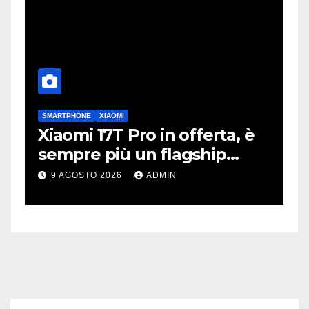
SMARTPHONE
XIAOMI
A
i
Xiaomi 17T Pro in offerta, è
P
sempre più un flagship
d
killer
v
9 AGOSTO 2026
ADMIN