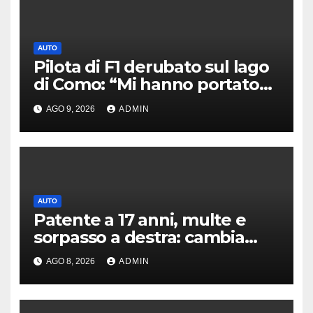
AUTO
Pilota di F1 derubato sul lago
di Como: “Mi hanno portato
via tutto”
AGO 9, 2026
ADMIN
AUTO
Patente a 17 anni, multe e
sorpasso a destra: cambia
tutto, nuove regole allo
AGO 8, 2026
ADMIN
studio