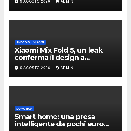
9 AGOSTO 2026
ADMIN
ANDROID
XIAOMI
Xiaomi Mix Fold 5, un leak
conferma il design a
passaporto e HyperOS 4
9 AGOSTO 2026
ADMIN
DOMOTICA
Smart home: una presa
intelligente da pochi euro