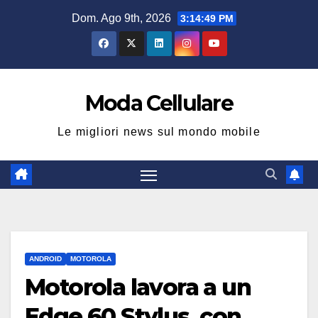
Salta
Dom. Ago 9th, 2026
3:14:50 PM
al
contenuto
Moda Cellulare
Le migliori news sul mondo mobile
ANDROID
MOTOROLA
Motorola lavora a un
Edge 60 Stylus, con