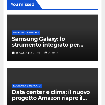
You missed
ANDROID
SAMSUNG
Samsung Galaxy: lo
strumento integrato per
liberare spazio sullo
9 AGOSTO 2026
ADMIN
smartphone
ECONOMIA E MERCATO
Data center e clima: il nuovo
progetto Amazon riapre il
dibattito sulle emissioni