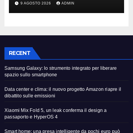
può fare la differenza
9 AGOSTO 2026
ADMIN
RECENT
Samsung Galaxy: lo strumento integrato per liberare
spazio sullo smartphone
Data center e clima: il nuovo progetto Amazon riapre il
dibattito sulle emissioni
Xiaomi Mix Fold 5, un leak conferma il design a
passaporto e HyperOS 4
Smart home: una presa intelligente da pochi euro può