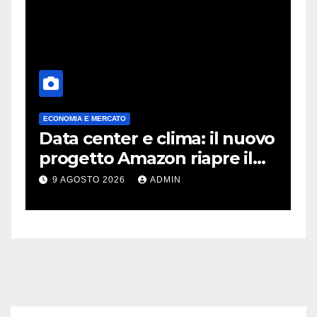
ECONOMIA E MERCATO
A
Data center e clima: il nuovo
X
progetto Amazon riapre il
c
dibattito sulle emissioni
p
9 AGOSTO 2026
ADMIN