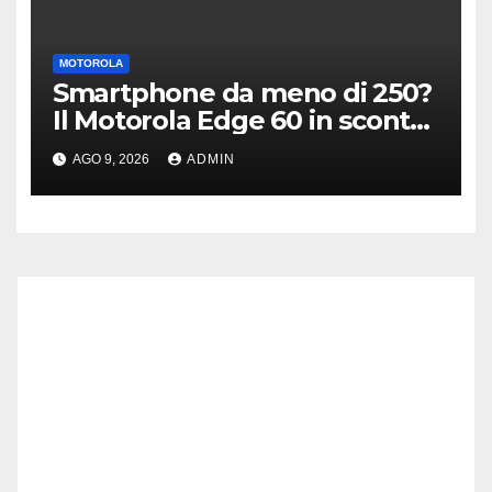
MOTOROLA
Smartphone da meno di 250?
Il Motorola Edge 60 in sconto
su Amazon è il modello giusto
AGO 9, 2026
ADMIN