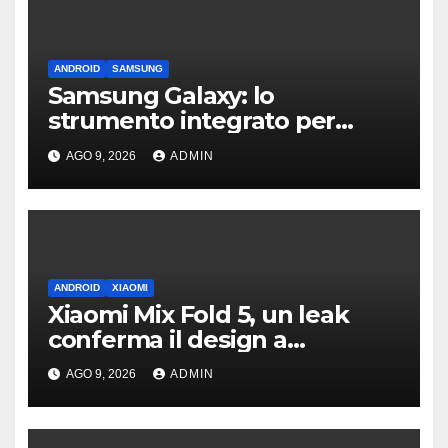
ANDROID
SAMSUNG
Samsung Galaxy: lo
strumento integrato per
liberare spazio sullo
AGO 9, 2026
ADMIN
smartphone
ANDROID
XIAOMI
Xiaomi Mix Fold 5, un leak
conferma il design a
passaporto e HyperOS 4
AGO 9, 2026
ADMIN