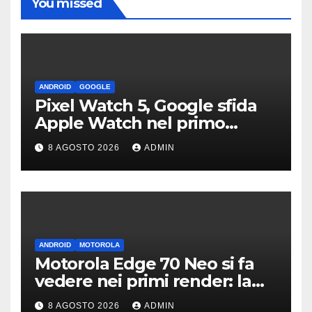
You missed
ANDROID
GOOGLE
Pixel Watch 5, Google sfida
Apple Watch nel primo
teaser: “sembra un orologio”
8 AGOSTO 2026
ADMIN
ANDROID
MOTOROLA
Motorola Edge 70 Neo si fa
vedere nei primi render: la
fotocamera è da 200 MP
8 AGOSTO 2026
ADMIN