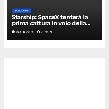
TECNOLOGIA
Starship: SpaceX tenterà la
prima cattura in volo della
navetta
AGO 8, 2026
ADMIN