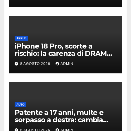
APPLE
iPhone 18 Pro, scorte a
rischio: la carenza di DRAM
potrebbe far slittare le
8 AGOSTO 2026
ADMIN
consegne
AUTO
Patente a 17 anni, multe e
sorpasso a destra: cambia
tutto, nuove regole allo
8 AGOSTO 2026
ADMIN