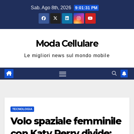
Salta
Sab. Ago 8th, 2026
9:01:32 PM
al
contenuto
Moda Cellulare
Le migliori news sul mondo mobile
TECNOLOGIA
Volo spaziale femminile
con Katy Perry divide: