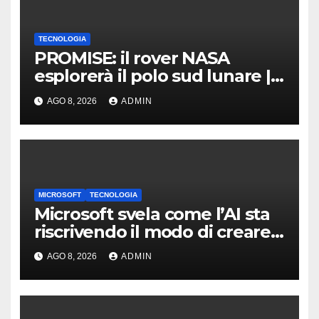
TECNOLOGIA
PROMISE: il rover NASA
esplorerà il polo sud lunare |
Cosa sappiamo
AGO 8, 2026
ADMIN
MICROSOFT
TECNOLOGIA
Microsoft svela come l’AI sta
riscrivendo il modo di creare
software
AGO 8, 2026
ADMIN