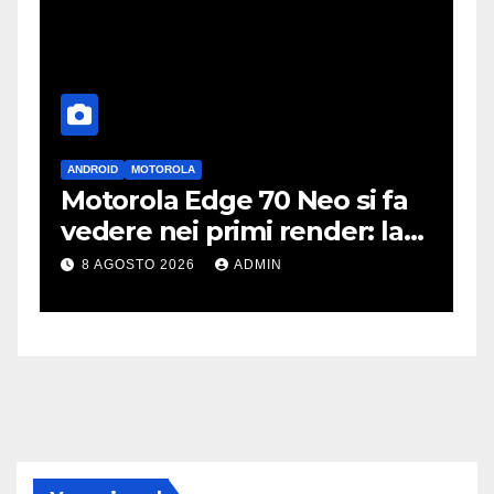
ANDROID
MOTOROLA
A
Motorola Edge 70 Neo si fa
i
vedere nei primi render: la
r
fotocamera è da 200 MP
p
8 AGOSTO 2026
ADMIN
c